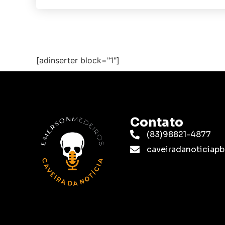
[adinserter block="1"]
Contato
(83)98821-4877
caveiradanoticia