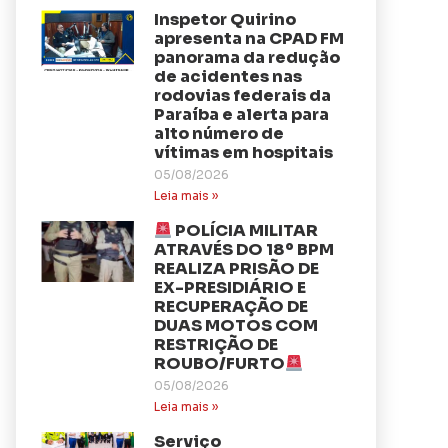
Inspetor Quirino
apresenta na CPAD FM
panorama da redução
de acidentes nas
rodovias federais da
Paraíba e alerta para
alto número de
vítimas em hospitais
05/08/2026
Leia mais »
POLÍCIA MILITAR
ATRAVÉS DO 18º BPM
REALIZA PRISÃO DE
EX-PRESIDIÁRIO E
RECUPERAÇÃO DE
DUAS MOTOS COM
RESTRIÇÃO DE
ROUBO/FURTO
05/08/2026
Leia mais »
Serviço