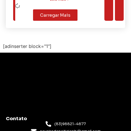
Carregar Mais
[adinserter block="1"]
Contato
(83)98821-4877