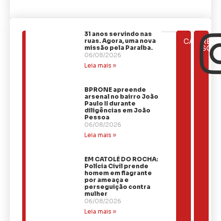
31 anos servindo nas
ÚLTIMAS
ruas. Agora, uma nova
CATEGOR
REDE
NOTÍCIAS
missão pela Paraíba.
SOCI
06/08/2026
Leia mais »
BPRONE apreende
arsenal no bairro João
Paulo II durante
diligências em João
Pessoa
06/08/2026
Leia mais »
EM CATOLÉ DO ROCHA:
Polícia Civil prende
homem em flagrante
por ameaça e
perseguição contra
mulher
06/08/2026
Leia mais »