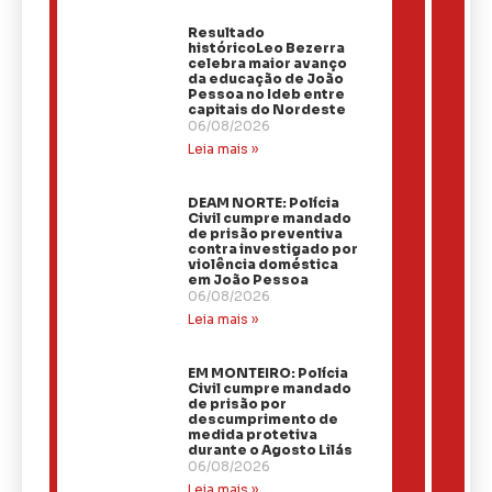
Resultado
históricoLeo Bezerra
celebra maior avanço
da educação de João
Pessoa no Ideb entre
capitais do Nordeste
06/08/2026
Leia mais »
DEAM NORTE: Polícia
Civil cumpre mandado
de prisão preventiva
contra investigado por
violência doméstica
em João Pessoa
06/08/2026
Leia mais »
EM MONTEIRO: Polícia
Civil cumpre mandado
de prisão por
descumprimento de
medida protetiva
durante o Agosto Lilás
06/08/2026
Leia mais »