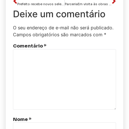
Prefeito recebe novos selecionados do Ballet Bolshoi e destaca oportunidade para transformar a vida dos alunos
ParceriaEm visita às obras do novo prédio da CMJP, Cícero Lucena destaca ações para fortalecer o Centro Histórico
Deixe um comentário
O seu endereço de e-mail não será publicado.
Campos obrigatórios são marcados com
*
Comentário
*
Nome
*