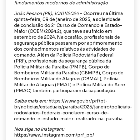
fundamentos modernos de administração
João Pessoa (PB), 10/01/2024
– Ocorreu na última
quinta-feira, 09 de janeiro de 2025, a solenidade
de conclusão do 2° Curso de Comando e Estado-
Maior (CCEM/2024.2), que teve seu início em
setembro de 2024. Na ocasião, profissionais de
segurança pública passaram por aprimoramento
dos conhecimentos relativos às atividades de
comando. Além da Polícia Rodoviária Federal
(PRF), profissionais da segurança pública da
Polícia Militar da Paraíba (PMPB), Corpo de
Bombeiros Militar da Paraíba (CBMPB), Corpo de
Bombeiros Militar de Alagoas (CBMAL), Polícia
Militar de Alagoas (PMAL) e Polícia Militar do Acre
(PMAC) também participaram da capacitação.
Saiba mais em:
https://www.gov.br/prf/pt-
br/noticias/estaduais/paraiba/2025/janeiro/policiais-
rodoviarios-federais-concluem-curso-de-
comando-e-estado-maior-realizado-na-paraiba
Nos siga no Instagram:
https://www.instagram.com/prf_pb/