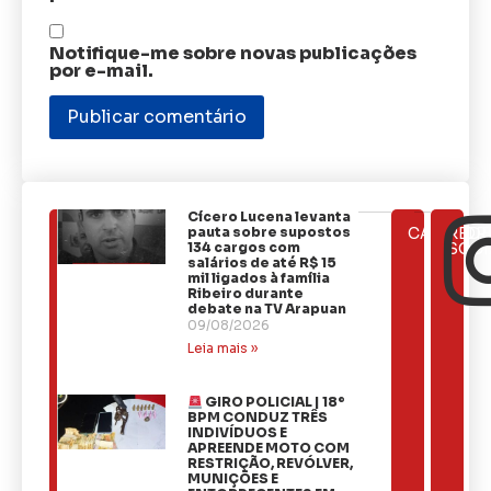
Notifique-me sobre novas publicações
por e-mail.
Cícero Lucena levanta
ÚLTIMAS
pauta sobre supostos
CATEGOR
REDE
NOTÍCIAS
134 cargos com
SOCI
salários de até R$ 15
mil ligados à família
Ribeiro durante
debate na TV Arapuan
09/08/2026
Leia mais »
GIRO POLICIAL | 18º
BPM CONDUZ TRÊS
INDIVÍDUOS E
APREENDE MOTO COM
RESTRIÇÃO, REVÓLVER,
MUNIÇÕES E