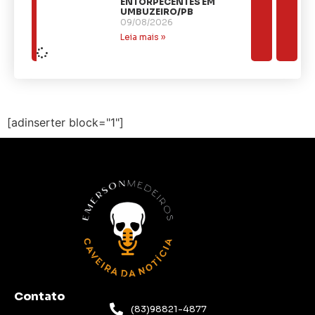
ENTORPECENTES EM
UMBUZEIRO/PB
09/08/2026
Leia mais »
[adinserter block="1"]
Contato
(83)98821-4877