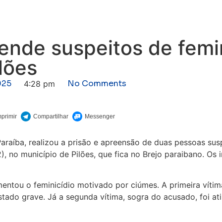
rende suspeitos de femi
ilões
025
No Comments
4:28 pm
a Paraíba, realizou a prisão e apreensão de duas pessoas s
2), no município de Pilões, que fica no Brejo paraibano. 
ntou o feminicídio motivado por ciúmes. A primeira vítima
stado grave. Já a segunda vítima, sogra do acusado, foi 