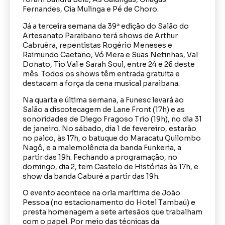
Fernandes, Cia Mulinga e Pé de Choro.
Já a terceira semana da 39ª edição do Salão do
Artesanato Paraibano terá shows de Arthur
Cabruêra, repentistas Rogério Meneses e
Raimundo Caetano, Vó Mera e Suas Netinhas, Val
Donato, Tio Val e Sarah Soul, entre 24 e 26 deste
mês. Todos os shows têm entrada gratuita e
destacam a força da cena musical paraibana.
Na quarta e última semana, a Funesc levará ao
Salão a discotecagem de Lane Front (17h) e as
sonoridades de Diego Fragoso Trio (19h), no dia 31
de janeiro. No sábado, dia 1 de fevereiro, estarão
no palco, às 17h, o batuque do Maracatu Quilombo
Nagô, e a malemolência da banda Funkeria, a
partir das 19h. Fechando a programação, no
domingo, dia 2, tem Castelo de Histórias às 17h, e
show da banda Caburé a partir das 19h.
O evento acontece na orla marítima de João
Pessoa (no estacionamento do Hotel Tambaú) e
presta homenagem a sete artesãos que trabalham
com o papel. Por meio das técnicas da