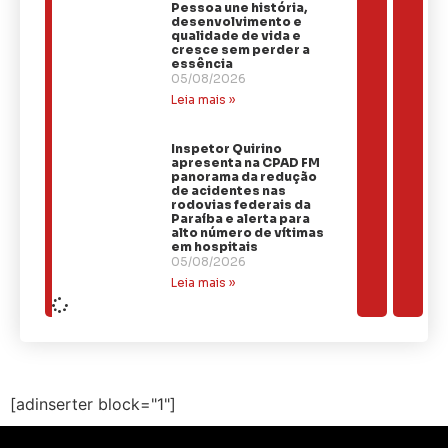
Pessoa une história,
desenvolvimento e
qualidade de vida e
cresce sem perder a
essência
05/08/2026
Leia mais »
Inspetor Quirino
apresenta na CPAD FM
panorama da redução
de acidentes nas
rodovias federais da
Paraíba e alerta para
alto número de vítimas
em hospitais
05/08/2026
Leia mais »
[adinserter block="1"]