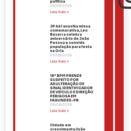
política
05/08/2026
Leia mais »
JP 441 anosNa missa
comemorativa, Leo
Bezerra celebra
aniversário de João
Pessoa e convida
população para festa
na Orla
05/08/2026
Leia mais »
18º BPM PRENDE
SUSPEITO POR
ADULTERAÇÃO DE
SINAL IDENTIFICADOR
DE VEÍCULO E DIREÇÃO
PERIGOSA EM
FAGUNDES-PB
05/08/2026
Leia mais »
Cidade em
crescimentoJoão