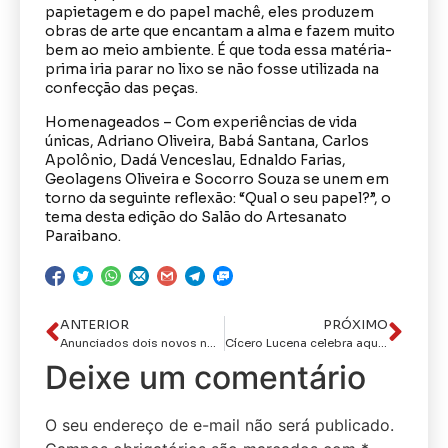
papietagem e do papel machê, eles produzem
obras de arte que encantam a alma e fazem muito
bem ao meio ambiente. É que toda essa matéria-
prima iria parar no lixo se não fosse utilizada na
confecção das peças.
Homenageados – Com experiências de vida
únicas, Adriano Oliveira, Babá Santana, Carlos
Apolônio, Dadá Venceslau, Ednaldo Farias,
Geolagens Oliveira e Socorro Souza se unem em
torno da seguinte reflexão: “Qual o seu papel?”, o
tema desta edição do Salão do Artesanato
Paraibano.
ANTERIOR
PRÓXIMO
Anunciados dois novos nomes de auxiliares da Prefeitura de Campina Grande
Cícero Lucena celebra aquisições de ônibus escolares por parte do Governo do Estado e destaca ambiente de parceria com os municípios paraibanos
Deixe um comentário
O seu endereço de e-mail não será publicado.