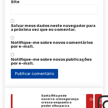
Site
Salvar meus dados neste navegador para
a próxima vez que eu comentar.
Notifique-me sobre novos comentários
por e-mail.
Notifique-me sobre novas publicações
por e-mail.
Santa Rita pede
ÚLTIMAS
socorro: a insegurança
CATEGOR
REDE
NOTÍCIAS
cresce enquanto o
SOCI
poder olha para a