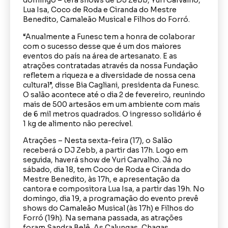
domingo – terá shows de DJ Zebb, Yuri Carvalho,
Lua Isa, Coco de Roda e Ciranda do Mestre
Benedito, Camaleão Musical e Filhos do Forró.
“Anualmente a Funesc tem a honra de colaborar
com o sucesso desse que é um dos maiores
eventos do país na área de artesanato. E as
atrações contratadas através da nossa Fundação
refletem a riqueza e a diversidade de nossa cena
cultural”, disse Bia Cagliani, presidenta da Funesc.
O salão acontece até o dia 2 de fevereiro, reunindo
mais de 500 artesãos em um ambiente com mais
de 6 mil metros quadrados. O ingresso solidário é
1 kg de alimento não perecível.
Atrações – Nesta sexta-feira (17), o Salão
receberá o DJ Zebb, a partir das 17h. Logo em
seguida, haverá show de Yuri Carvalho. Já no
sábado, dia 18, tem Coco de Roda e Ciranda do
Mestre Benedito, às 17h, e apresentação da
cantora e compositora Lua Isa, a partir das 19h. No
domingo, dia 19, a programação do evento prevê
shows do Camaleão Musical (às 17h) e Filhos do
Forró (19h). Na semana passada, as atrações
foram Sandra Belê, As Calungas, Chagas