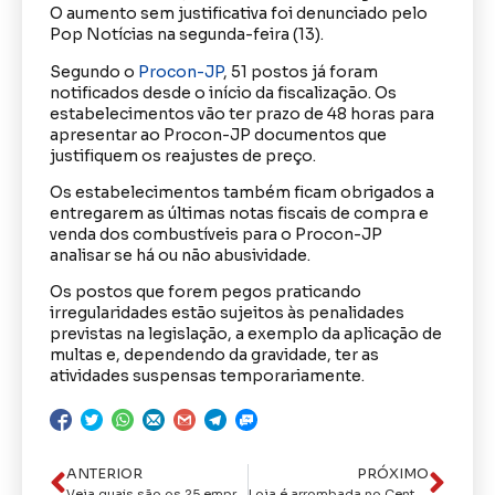
O aumento sem justificativa foi denunciado pelo
Pop Notícias na segunda-feira (13).
Segundo o
Procon-JP
, 51 postos já foram
notificados desde o início da fiscalização. Os
estabelecimentos vão ter prazo de 48 horas para
apresentar ao Procon-JP documentos que
justifiquem os reajustes de preço.
Os estabelecimentos também ficam obrigados a
entregarem as últimas notas fiscais de compra e
venda dos combustíveis para o Procon-JP
analisar se há ou não abusividade.
Os postos que forem pegos praticando
irregularidades estão sujeitos às penalidades
previstas na legislação, a exemplo da aplicação de
multas e, dependendo da gravidade, ter as
atividades suspensas temporariamente.
ANTERIOR
PRÓXIMO
Veja quais são os 25 empregos que estão em alta no Brasil em 2025
Loja é arrombada no Centro de João Pessoa; grupo é preso suspeito do crime