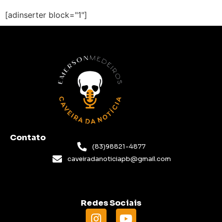
[adinserter block="1"]
Contato
(83)98821-4877
caveiradanoticiapb@gmail.com
Redes Sociais