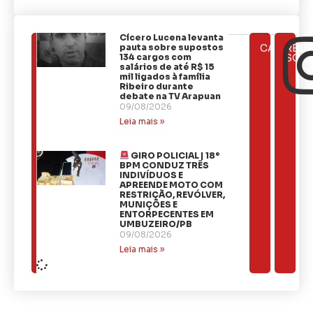
Cícero Lucena levanta
ÚLTIMAS
pauta sobre supostos
CATEGOR
REDE
NOTÍCIAS
134 cargos com
SOCI
salários de até R$ 15
mil ligados à família
Ribeiro durante
debate na TV Arapuan
09/08/2026
Leia mais »
GIRO POLICIAL | 18º
BPM CONDUZ TRÊS
INDIVÍDUOS E
APREENDE MOTO COM
RESTRIÇÃO, REVÓLVER,
MUNIÇÕES E
ENTORPECENTES EM
UMBUZEIRO/PB
09/08/2026
Leia mais »