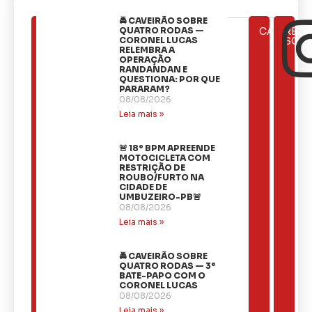
🚔 CAVEIRÃO SOBRE
ÚLTIMAS
QUATRO RODAS —
CATEGOR
REDE
NOTÍCIAS
CORONEL LUCAS
SOCI
RELEMBRA A
OPERAÇÃO
RANDANDAN E
QUESTIONA: POR QUE
PARARAM?
08/08/2026
Leia mais »
🚨 18º BPM APREENDE
MOTOCICLETA COM
RESTRIÇÃO DE
ROUBO/FURTO NA
CIDADE DE
UMBUZEIRO-PB🚨
08/08/2026
Leia mais »
🚔 CAVEIRÃO SOBRE
QUATRO RODAS — 3º
BATE-PAPO COM O
CORONEL LUCAS
08/08/2026
Leia mais »