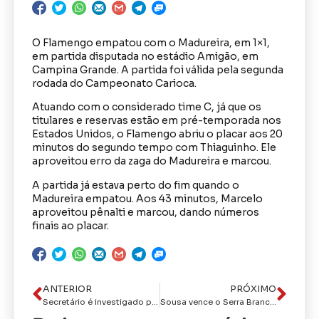
O Flamengo empatou com o Madureira, em 1×1,
em partida disputada no estádio Amigão, em
Campina Grande. A partida foi válida pela segunda
rodada do Campeonato Carioca.
Atuando com o considerado time C, já que os
titulares e reservas estão em pré-temporada nos
Estados Unidos, o Flamengo abriu o placar aos 20
minutos do segundo tempo com Thiaguinho. Ele
aproveitou erro da zaga do Madureira e marcou.
A partida já estava perto do fim quando o
Madureira empatou. Aos 43 minutos, Marcelo
aproveitou pênalti e marcou, dando números
finais ao placar.
ANTERIOR
PRÓXIMO
Secretário é investigado por perseguição política contra servidor de prefeitura, na Paraíba
Sousa vence o Serra Branca e segue 100% no Campeonato Paraibano