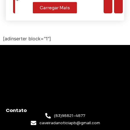
Carregar Mais
[adinserter block="1"]
Contato
(83)98821-4877
caveiradanoticiapb@gmail.com