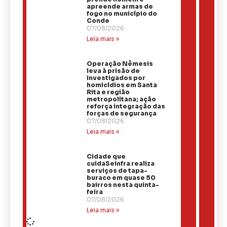
apreende armas de
fogo no município do
Conde
07/08/2026
Leia mais »
Operação Nêmesis
leva à prisão de
investigados por
homicídios em Santa
Rita e região
metropolitana; ação
reforça integração das
forças de segurança
07/08/2026
Leia mais »
Cidade que
cuidaSeinfra realiza
serviços de tapa-
buraco em quase 50
bairros nesta quinta-
feira
07/08/2026
Leia mais »