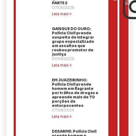
NOTÍCIAS
PARTE 2
SOCI
07/08/2026
Leia mais »
GANGUE DO OURO:
Polícia Civil prende
suspeito de integrar
grupo especializado
em assaltos que
roubou promotor de
justiça
07/08/2026
Leia mais »
EM JUAZEIRINHO:
Polícia Civil prende
homem em flagrante
por tráfico de drogas e
apreende mais de 70
porções de
entorpecentes
07/08/2026
Leia mais »
DESARME: Polícia Civil
prende homem e