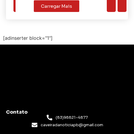
Carregar Mais
[adinserter block="1"]
Contato
(83)98821-4877
caveiradanoticiapb@gmail.com