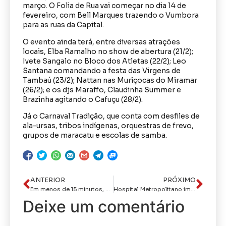
março. O Folia de Rua vai começar no dia 14 de
fevereiro, com Bell Marques trazendo o Vumbora
para as ruas da Capital.
O evento ainda terá, entre diversas atrações
locais, Elba Ramalho no show de abertura (21/2);
Ivete Sangalo no Bloco dos Atletas (22/2); Leo
Santana comandando a festa das Virgens de
Tambaú (23/2); Nattan nas Muriçocas do Miramar
(26/2); e os djs Maraffo, Claudinha Summer e
Brazinha agitando o Cafuçu (28/2).
Já o Carnaval Tradição, que conta com desfiles de
ala-ursas, tribos indígenas, orquestras de frevo,
grupos de maracatu e escolas de samba.
ANTERIOR
PRÓXIMO
Em menos de 15 minutos, a PRF na Paraíba apreende mais três motos adulteradas e furtadas
Hospital Metropolitano implementa ferramenta de notificação de eventos de risco à segurança do paciente
Deixe um comentário