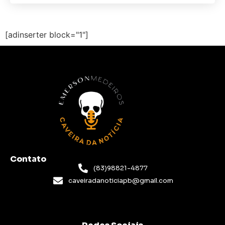
[adinserter block="1"]
Contato
(83)98821-4877
caveiradanoticiapb@gmail.com