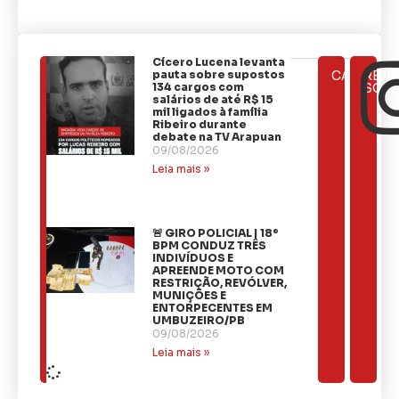
Cícero Lucena levanta
ÚLTIMAS
pauta sobre supostos
CATEGOR
REDE
NOTÍCIAS
134 cargos com
SOCI
salários de até R$ 15
mil ligados à família
Ribeiro durante
debate na TV Arapuan
09/08/2026
Leia mais »
🚨 GIRO POLICIAL | 18º
BPM CONDUZ TRÊS
INDIVÍDUOS E
APREENDE MOTO COM
RESTRIÇÃO, REVÓLVER,
MUNIÇÕES E
ENTORPECENTES EM
UMBUZEIRO/PB
09/08/2026
Leia mais »