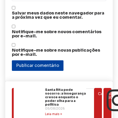
Salvar meus dados neste navegador para
a próxima vez que eu comentar.
Notifique-me sobre novos comentários
por e-mail.
Notifique-me sobre novas publicações
por e-mail.
Santa Rita pede
ÚLTIMAS
socorro: a insegurança
CATEGOR
REDE
NOTÍCIAS
cresce enquanto o
SOCI
poder olha para a
política
05/08/2026
Leia mais »