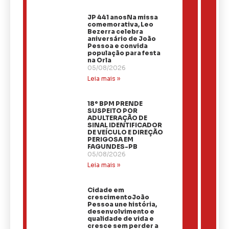
JP 441 anosNa missa
comemorativa, Leo
Bezerra celebra
aniversário de João
Pessoa e convida
população para festa
na Orla
05/08/2026
Leia mais »
18º BPM PRENDE
SUSPEITO POR
ADULTERAÇÃO DE
SINAL IDENTIFICADOR
DE VEÍCULO E DIREÇÃO
PERIGOSA EM
FAGUNDES-PB
05/08/2026
Leia mais »
Cidade em
crescimentoJoão
Pessoa une história,
desenvolvimento e
qualidade de vida e
cresce sem perder a