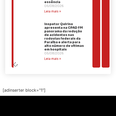
essência
05/08/2026
Leia mais »
Inspetor Quirino
apresenta na CPAD FM
panorama da redução
de acidentes nas
rodovias federais da
Paraíba e alerta para
alto número de vítimas
em hospitais
05/08/2026
Leia mais »
[adinserter block="1"]