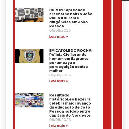
BPRONE apreende
arsenal no bairro João
Paulo II durante
diligências em João
Pessoa
06/08/2026
Leia mais »
EM CATOLÉ DO ROCHA:
Polícia Civil prende
homem em flagrante
por ameaça e
perseguição contra
mulher
06/08/2026
Leia mais »
Resultado
históricoLeo Bezerra
celebra maior avanço
da educação de João
Pessoa no Ideb entre
capitais do Nordeste
06/08/2026
Leia mais »