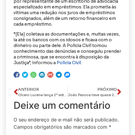
por representante de um escritório de advocacia
especializado em empréstimos. Ela prometia às
vitimas uma redução nos juros de empréstimos
consignados, além de um retorno financeiro em
cada empréstimo.
“[Ela] coletava as documentações e, muitas vezes,
ia até os bancos com os idosos e ficava com o
dinheiro ou parte dele. A Polícia Civil tomou
conhecimento das denúncias e conseguiu prender
a criminosa, que se encontra à disposição da
Justiça”, informou a
Polícia Civil
.
ANTERIOR
PRÓXIMO
Cícero Lucena lança 2ª edição da Corrida Paraibana pelo Autismo e destaca cultura inclusiva de João Pessoa
João Pessoa teve quase 200 mm de chuva em três dias; veja bairros que mais choveram
Deixe um comentário
O seu endereço de e-mail não será publicado.
Campos obrigatórios são marcados com
*