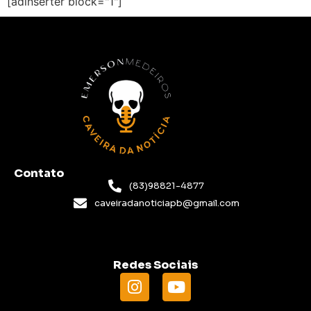
[adinserter block="1"]
Contato
(83)98821-4877
caveiradanoticiapb@gmail.com
Redes Sociais