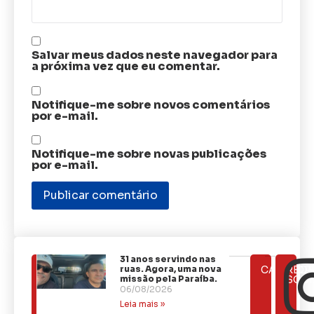
Salvar meus dados neste navegador para
a próxima vez que eu comentar.
Notifique-me sobre novos comentários
por e-mail.
Notifique-me sobre novas publicações
por e-mail.
31 anos servindo nas
ÚLTIMAS
ruas. Agora, uma nova
CATEGOR
REDE
NOTÍCIAS
missão pela Paraíba.
SOCI
06/08/2026
Leia mais »