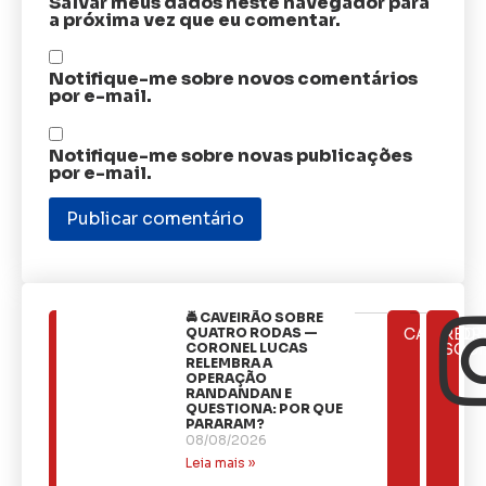
Salvar meus dados neste navegador para
a próxima vez que eu comentar.
Notifique-me sobre novos comentários
por e-mail.
Notifique-me sobre novas publicações
por e-mail.
🚔 CAVEIRÃO SOBRE
ÚLTIMAS
QUATRO RODAS —
CATEGOR
REDE
NOTÍCIAS
CORONEL LUCAS
SOCI
RELEMBRA A
OPERAÇÃO
RANDANDAN E
QUESTIONA: POR QUE
PARARAM?
08/08/2026
Leia mais »