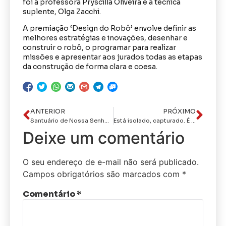
foi a professora Pryscilla Oliveira e a técnica
suplente, Olga Zacchi.
A premiação ‘Design do Robô’ envolve definir as
melhores estratégias e inovações, desenhar e
construir o robô, o programar para realizar
missões e apresentar aos jurados todas as etapas
da construção de forma clara e coesa.
ANTERIOR
PRÓXIMO
Santuário de Nossa Senhora da Penha sedia observação de alinhamento de planetas; veja quando
Está isolado, capturado. É outro Lula”, diz advogado aliado do presidente em carta aberta
Deixe um comentário
O seu endereço de e-mail não será publicado.
Campos obrigatórios são marcados com
*
Comentário
*