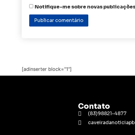
Notifique-me sobre novas publicações
[adinserter block="1"]
Contato
(83)98821-4877
caveiradanoticia