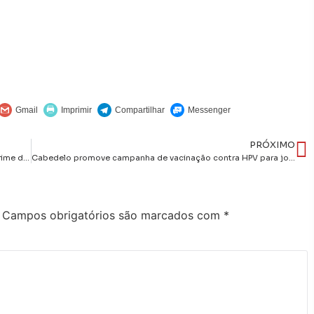
PRÓXIMO
EM CAMPINA: Polícia Civil prende mulher condenada por crime de receptação
Cabedelo promove campanha de vacinação contra HPV para jovens entre 15 e 19 anos
Campos obrigatórios são marcados com
*