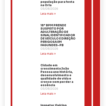
população para festa
na Orla
05/08/2026
Leia mais »
18º BPM PRENDE
SUSPEITO POR
ADULTERAÇÃO DE
SINAL IDENTIFICADOR
DE VEÍCULO E DIREÇÃO
PERIGOSA EM
FAGUNDES-PB
05/08/2026
Leia mais »
Cidade em
crescimentoJoão
Pessoa une história,
desenvolvimento e
qualidade de vida e
cresce sem perder a
essência
05/08/2026
Leia mais »
Inspetor Quirino