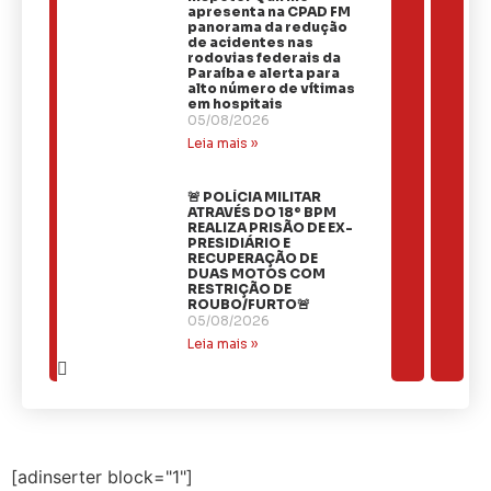
apresenta na CPAD FM
panorama da redução
de acidentes nas
rodovias federais da
Paraíba e alerta para
alto número de vítimas
em hospitais
05/08/2026
Leia mais »
🚨 POLÍCIA MILITAR
ATRAVÉS DO 18º BPM
REALIZA PRISÃO DE EX-
PRESIDIÁRIO E
RECUPERAÇÃO DE
DUAS MOTOS COM
RESTRIÇÃO DE
ROUBO/FURTO🚨
05/08/2026
Leia mais »
[adinserter block="1"]