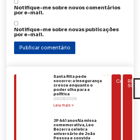
Notifique-me sobre novos comentários
por e-mail.
Notifique-me sobre novas publicações
por e-mail.
Santa Rita pede
ÚLTIMAS
socorro: a insegurança
CATEGOR
REDE
NOTÍCIAS
cresce enquanto o
SOCI
poder olha para a
política
05/08/2026
Leia mais »
JP 441 anosNa missa
comemorativa, Leo
Bezerra celebra
aniversário de João
Pessoa e convida