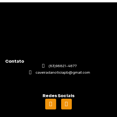
Contato
(83)98821-4877
caveiradanoticiapb@gmail.com
Redes Sociais