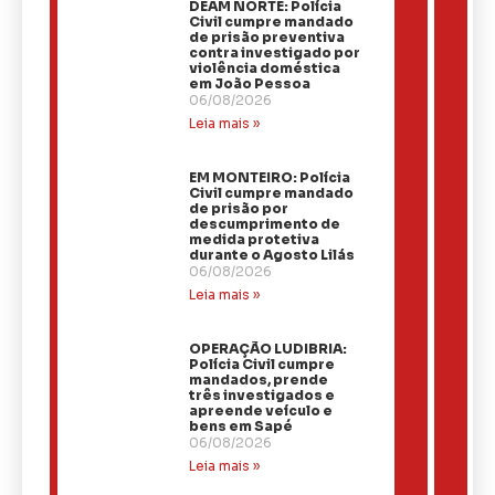
DEAM NORTE: Polícia
Civil cumpre mandado
de prisão preventiva
contra investigado por
violência doméstica
em João Pessoa
06/08/2026
Leia mais »
EM MONTEIRO: Polícia
Civil cumpre mandado
de prisão por
descumprimento de
medida protetiva
durante o Agosto Lilás
06/08/2026
Leia mais »
OPERAÇÃO LUDIBRIA:
Polícia Civil cumpre
mandados, prende
três investigados e
apreende veículo e
bens em Sapé
06/08/2026
Leia mais »