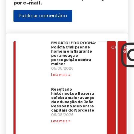
por e-mail.
EM CATOLÉ DO ROCHA:
ÚLTIMAS
Polícia Civil prende
CATEGOR
REDE
NOTÍCIAS
homem em flagrante
SOCI
por ameaça e
perseguição contra
mulher
06/08/2026
Leia mais »
Resultado
históricoLeo Bezerra
celebra maior avanço
da educação de João
Pessoa no Ideb entre
capitais do Nordeste
06/08/2026
Leia mais »