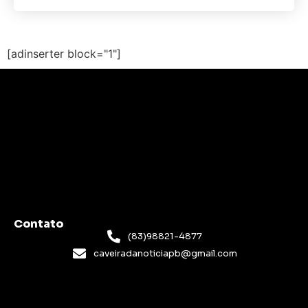
[adinserter block="1"]
Contato
(83)98821-4877
caveiradanoticiapb@gmail.com