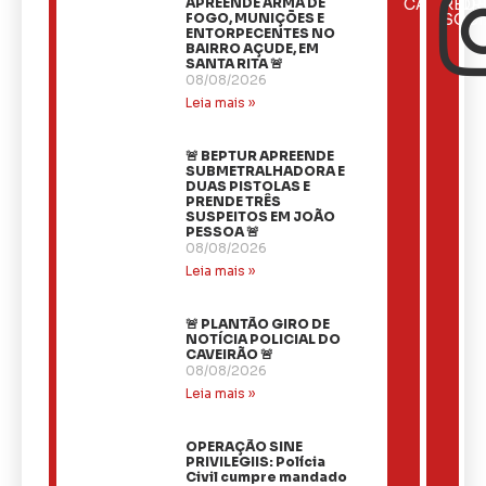
ÚLTIMAS
APREENDE ARMA DE
CATEGOR
REDE
NOTÍCIAS
FOGO, MUNIÇÕES E
SOCI
ENTORPECENTES NO
BAIRRO AÇUDE, EM
SANTA RITA 🚨
08/08/2026
Leia mais »
🚨 BEPTUR APREENDE
SUBMETRALHADORA E
DUAS PISTOLAS E
PRENDE TRÊS
SUSPEITOS EM JOÃO
PESSOA 🚨
08/08/2026
Leia mais »
🚨 PLANTÃO GIRO DE
NOTÍCIA POLICIAL DO
CAVEIRÃO 🚨
08/08/2026
Leia mais »
OPERAÇÃO SINE
PRIVILEGIIS: Polícia
Civil cumpre mandado