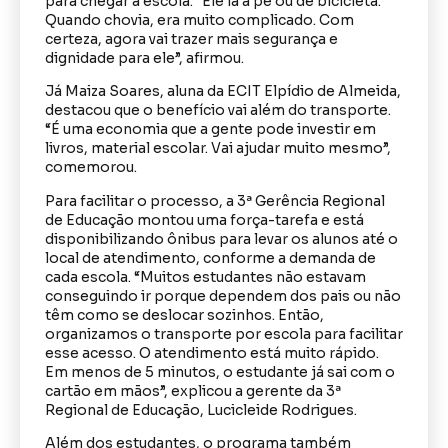
para chegar à escola. “Ele ia a pé ou de bicicleta.
Quando chovia, era muito complicado. Com
certeza, agora vai trazer mais segurança e
dignidade para ele”, afirmou.
Já Maiza Soares, aluna da ECIT Elpídio de Almeida,
destacou que o benefício vai além do transporte.
“É uma economia que a gente pode investir em
livros, material escolar. Vai ajudar muito mesmo”,
comemorou.
Para facilitar o processo, a 3ª Gerência Regional
de Educação montou uma força-tarefa e está
disponibilizando ônibus para levar os alunos até o
local de atendimento, conforme a demanda de
cada escola. “Muitos estudantes não estavam
conseguindo ir porque dependem dos pais ou não
têm como se deslocar sozinhos. Então,
organizamos o transporte por escola para facilitar
esse acesso. O atendimento está muito rápido.
Em menos de 5 minutos, o estudante já sai com o
cartão em mãos”, explicou a gerente da 3ª
Regional de Educação, Lucicleide Rodrigues.
Além dos estudantes, o programa também