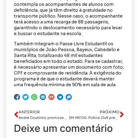
contempla os acompanhantes de alunos com
deficiência, que já têm direito à gratuidade no
transporte público. Nesse caso, o acompanhante
terá acesso a uma recarga de 88 passagens,
garantindo o deslocamento necessário para levar
e buscar o estudante na escola.
Também integram o Passe Livre Estudantil os
municípios de João Pessoa, Bayeux, Cabedelo e
Santa Rita, totalizando 48 mil estudantes
beneficiados em todo o estado. Para se cadastrar,
é necessário apresentar um documento com foto,
CPF e comprovante de residência. A exigência do
programa é de que o estudante deverá manter
uma frequência mínima de 90% em sala de aula.
ANTERIOR
PRÓXIMO
André Coutinho promove mudanças no secretários e anuncia novos nomes para as pastas de Segurança e de Ciência e Tecnologia da Prefeitura de Cabedelo
EM PATOS: Polícia Civil prende homem acusado de arrombar e furtar Santuário Mãe de Deus
Deixe um comentário