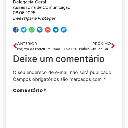
Delegacia-Geral
Assessoria de Comunicação
08.05.2025
Investigar e Proteger
ANTERIOR
PRÓXIMO
Projeto da Prefeitura João Pessoa é destaque em reportagem do Ministério do Desenvolvimento Social e Combate à Fome
DCCPES: Polícia Civil da Paraíba prende suspeito de feminicídio no bairro do Bessa
Deixe um comentário
O seu endereço de e-mail não será publicado.
Campos obrigatórios são marcados com
*
Comentário
*