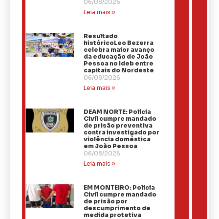
06/08/2026
Leia mais »
Resultado
históricoLeo Bezerra
celebra maior avanço
da educação de João
Pessoa no Ideb entre
capitais do Nordeste
06/08/2026
Leia mais »
DEAM NORTE: Polícia
Civil cumpre mandado
de prisão preventiva
contra investigado por
violência doméstica
em João Pessoa
06/08/2026
Leia mais »
EM MONTEIRO: Polícia
Civil cumpre mandado
de prisão por
descumprimento de
medida protetiva