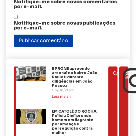
Notifique-me sobre novos comentários
por e-mail.
Notifique-me sobre novas publicações
por e-mail.
BPRONE apreende
ÚLTIMAS
arsenal no bairro João
CATEGOR
REDE
NOTÍCIAS
Paulo II durante
SOCI
diligências em João
Pessoa
06/08/2026
Leia mais »
EM CATOLÉ DO ROCHA:
Polícia Civil prende
homem em flagrante
por ameaça e
perseguição contra
mulher