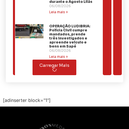
durante o Agosto Lilás
06/08/2026
Leia mais »
OPERAÇÃO LUDIBRIA:
Polícia Civil cumpre
mandados, prende
três investigados e
apreende veículo e
bens em Sapé
06/08/2026
Leia mais »
Carregar Mais
[adinserter block="1"]