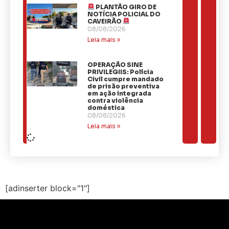
PLANTÃO GIRO DE
NOTÍCIA POLICIAL DO
CAVEIRÃO
08/08/2026
Leia mais »
OPERAÇÃO SINE
PRIVILEGIIS: Polícia
Civil cumpre mandado
de prisão preventiva
em ação integrada
contra violência
doméstica
08/08/2026
Leia mais »
[adinserter block="1"]