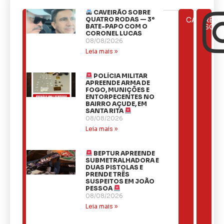
CAVEIRÃO SOBRE
ÚLTIMAS
QUATRO RODAS — 3º
CATEGOR
REDE
NOTÍCIAS
BATE-PAPO COM O
SOCI
CORONEL LUCAS
08/08/2026
Leia mais »
POLÍCIA MILITAR
APREENDE ARMA DE
FOGO, MUNIÇÕES E
ENTORPECENTES NO
BAIRRO AÇUDE, EM
SANTA RITA
08/08/2026
Leia mais »
BEPTUR APREENDE
SUBMETRALHADORA E
DUAS PISTOLAS E
PRENDE TRÊS
SUSPEITOS EM JOÃO
PESSOA
08/08/2026
Leia mais »