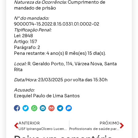
Natureza da Ocorrência:
Cumprimento de
mandado de prisão
N° do mandado:
9000074-15.2022.8.15.0331.01.0002-02
Tipificação Penal:
Lei: 2848
Artigo: 157
Parágrafo: 2
Pena restante: 4 ano(s) 8 mês(es) 15 dia(s).
Local:
R. Geraldo Porto, 114, Várzea Nova, Santa
Rita
Data/Hora:
23/03/2025 por volta das 15:30h
Acusado:
Ezequiel Paulo de Lima Santos
ANTERIOR
PRÓXIMO
USF IpirangaCícero Lucena entrega 77° equipamento de saúde requalificado e projeta conclusão de unidades para cobrir toda a rede de Atenção Básica
Profissionais de saúde participam de qualificação para formar multiplicadores e fortalecer ações de hanseníase