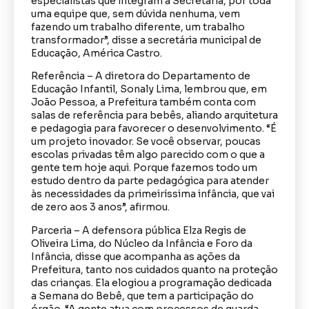
especialistas que integram a Secretaria, por toda
uma equipe que, sem dúvida nenhuma, vem
fazendo um trabalho diferente, um trabalho
transformador”, disse a secretária municipal de
Educação, América Castro.
Referência – A diretora do Departamento de
Educação Infantil, Sonaly Lima, lembrou que, em
João Pessoa, a Prefeitura também conta com
salas de referência para bebês, aliando arquitetura
e pedagogia para favorecer o desenvolvimento. “É
um projeto inovador. Se você observar, poucas
escolas privadas têm algo parecido com o que a
gente tem hoje aqui. Porque fazemos todo um
estudo dentro da parte pedagógica para atender
às necessidades da primeiríssima infância, que vai
de zero aos 3 anos”, afirmou.
Parceria – A defensora pública Elza Regis de
Oliveira Lima, do Núcleo da Infância e Foro da
Infância, disse que acompanha as ações da
Prefeitura, tanto nos cuidados quanto na proteção
das crianças. Ela elogiou a programação dedicada
a Semana do Bebê, que tem a participação do
órgão. “A gente atua com processos de guarda,