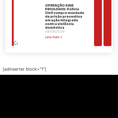
OPERAÇÃO SINE
PRIVILEGIIS: Polícia
Civil cumpre mandado
de prisão preventiva
em ação integrada
contra violência
doméstica
08/08/2026
Leia mais »
[adinserter block="1"]