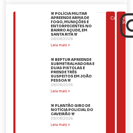
🚨 POLÍCIA MILITAR
ÚLTIMAS
APREENDE ARMA DE
CATEGOR
REDE
NOTÍCIAS
FOGO, MUNIÇÕES E
SOCI
ENTORPECENTES NO
BAIRRO AÇUDE, EM
SANTA RITA 🚨
08/08/2026
Leia mais »
🚨 BEPTUR APREENDE
SUBMETRALHADORA E
DUAS PISTOLAS E
PRENDE TRÊS
SUSPEITOS EM JOÃO
PESSOA 🚨
08/08/2026
Leia mais »
🚨 PLANTÃO GIRO DE
NOTÍCIA POLICIAL DO
CAVEIRÃO 🚨
08/08/2026
Leia mais »