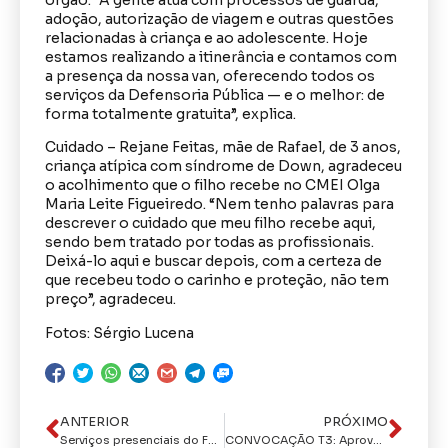
adoção, autorização de viagem e outras questões
relacionadas à criança e ao adolescente. Hoje
estamos realizando a itinerância e contamos com
a presença da nossa van, oferecendo todos os
serviços da Defensoria Pública — e o melhor: de
forma totalmente gratuita”, explica.
Cuidado – Rejane Feitas, mãe de Rafael, de 3 anos,
criança atípica com síndrome de Down, agradeceu
o acolhimento que o filho recebe no CMEI Olga
Maria Leite Figueiredo. “Nem tenho palavras para
descrever o cuidado que meu filho recebe aqui,
sendo bem tratado por todas as profissionais.
Deixá-lo aqui e buscar depois, com a certeza de
que recebeu todo o carinho e proteção, não tem
preço”, agradeceu.
Fotos: Sérgio Lucena
ANTERIOR
PRÓXIMO
Serviços presenciais do Fórum Cível da Capital continuam suspensos até a próxima sexta
CONVOCAÇÃO T3: Aprovados na terceira turma do concurso da Polícia Civil começam a ser convocados nesta terça-feira (27)