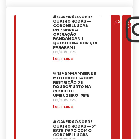
🚔 CAVEIRÃO SOBRE
ÚLTIMAS
QUATRO RODAS —
CATEGOR
REDE
NOTÍCIAS
CORONEL LUCAS
SOCI
RELEMBRA A
OPERAÇÃO
RANDANDAN E
QUESTIONA: POR QUE
PARARAM?
08/08/2026
Leia mais »
🚨 18º BPM APREENDE
MOTOCICLETA COM
RESTRIÇÃO DE
ROUBO/FURTO NA
CIDADE DE
UMBUZEIRO-PB🚨
08/08/2026
Leia mais »
🚔 CAVEIRÃO SOBRE
QUATRO RODAS — 3º
BATE-PAPO COM O
CORONEL LUCAS