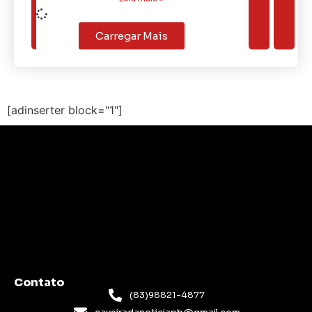
Carregar Mais
[adinserter block="1"]
Contato
(83)98821-4877