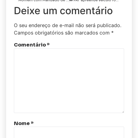
Homem com Mandado de Prisão é Capturado pela Força Tática na Comunidade São Lourenço
🚓 PRF apreende veículo roubado com 30 kg de droga após acompanhamento tático e disparos de armas de fogo na BR-104, em Queimadas/PB
Deixe um comentário
O seu endereço de e-mail não será publicado.
Campos obrigatórios são marcados com
*
Comentário
*
Nome
*