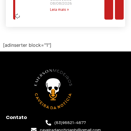
08/08/2026
Leia mais »
[adinserter block="1"]
Contato
(83)98821-4877
caveiradanoticiapb@gmail.com