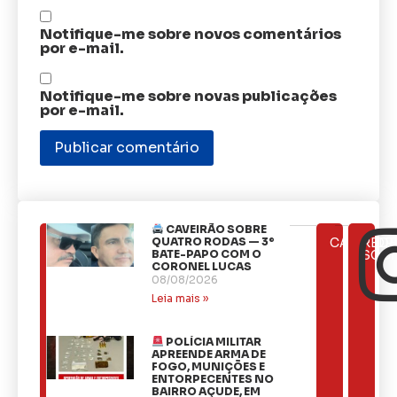
Notifique-me sobre novos comentários
por e-mail.
Notifique-me sobre novas publicações
por e-mail.
CAVEIRÃO SOBRE
ÚLTIMAS
QUATRO RODAS — 3º
CATEGOR
REDE
NOTÍCIAS
BATE-PAPO COM O
SOCI
CORONEL LUCAS
08/08/2026
Leia mais »
POLÍCIA MILITAR
APREENDE ARMA DE
FOGO, MUNIÇÕES E
ENTORPECENTES NO
BAIRRO AÇUDE, EM