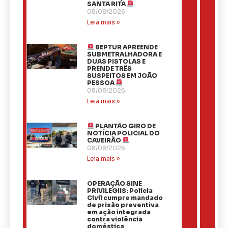
SANTA RITA
08/08/2026
Leia mais »
BEPTUR APREENDE
SUBMETRALHADORA E
DUAS PISTOLAS E
PRENDE TRÊS
SUSPEITOS EM JOÃO
PESSOA
08/08/2026
Leia mais »
PLANTÃO GIRO DE
NOTÍCIA POLICIAL DO
CAVEIRÃO
08/08/2026
Leia mais »
OPERAÇÃO SINE
PRIVILEGIIS: Polícia
Civil cumpre mandado
de prisão preventiva
em ação integrada
contra violência
doméstica