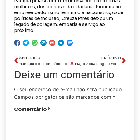
Paraíba pela sua luta em defesa dos direitos das
mulheres, dos idosos e da cidadania. Pioneira no
empreendedorismo feminino e na construção de
políticas de inclusão, Creuza Pires deixou um
legado de coragem, empatia e serviço ao
próximo.
ANTERIOR
PRÓXIMO
Mandante de homicídios em Bayeux, Leidyana Barbosa de Andrade, é presa por policiais da 4ª CIPM
Major Sena rasga o verbo e diz que não reconhece Cabo Gilberto e Delegado Válber Virgulino como representantes da segurança pública no Parlamento
Deixe um comentário
O seu endereço de e-mail não será publicado.
Campos obrigatórios são marcados com
*
Comentário
*