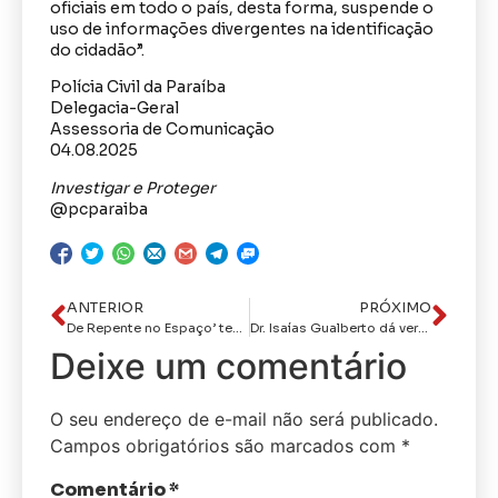
oficiais em todo o país, desta forma, suspende o
uso de informações divergentes na identificação
do cidadão”.
Polícia Civil da Paraíba
Delegacia-Geral
Assessoria de Comunicação
04.08.2025
Investigar e Proteger
@pcparaiba
ANTERIOR
PRÓXIMO
De Repente no Espaço’ tem Cícero Cosme e Miro Pereira nesta quarta, dia 6
Dr. Isaías Gualberto dá verdadeira aula sobre trânsito no programa CPAD Notícias
Deixe um comentário
O seu endereço de e-mail não será publicado.
Campos obrigatórios são marcados com
*
Comentário
*