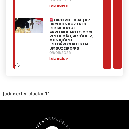
Leia mais »
GIRO POLICIAL | 18º
BPM CONDUZ TRÊS
INDIVÍDUOS E
APREENDE MOTO COM
RESTRIÇÃO, REVÓLVER,
MUNIÇÕES E
ENTORPECENTES EM
UMBUZEIRO/PB
09/08/2026
Leia mais »
[adinserter block="1"]