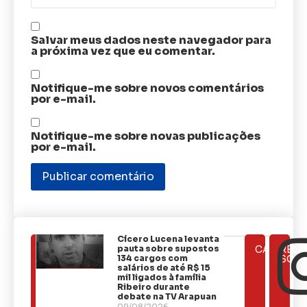
Salvar meus dados neste navegador para
a próxima vez que eu comentar.
Notifique-me sobre novos comentários
por e-mail.
Notifique-me sobre novas publicações
por e-mail.
Cícero Lucena levanta
ÚLTIMAS
pauta sobre supostos
CATEGOR
REDE
NOTÍCIAS
134 cargos com
SOCI
salários de até R$ 15
mil ligados à família
Ribeiro durante
debate na TV Arapuan
09/08/2026