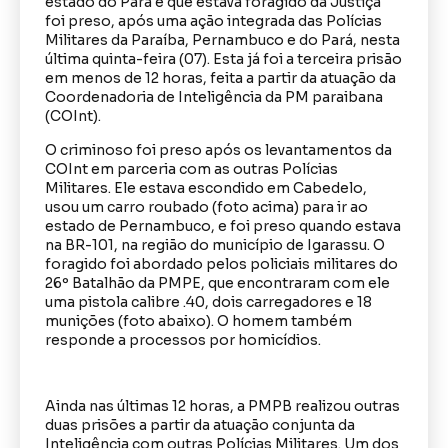
estado do Pará e que estava foragido da Justiça
foi preso, após uma ação integrada das Polícias
Militares da Paraíba, Pernambuco e do Pará, nesta
última quinta-feira (07). Esta já foi a terceira prisão
em menos de 12 horas, feita a partir da atuação da
Coordenadoria de Inteligência da PM paraibana
(COInt).
O criminoso foi preso após os levantamentos da
COInt em parceria com as outras Polícias
Militares. Ele estava escondido em Cabedelo,
usou um carro roubado (foto acima) para ir ao
estado de Pernambuco, e foi preso quando estava
na BR-101, na região do município de Igarassu. O
foragido foi abordado pelos policiais militares do
26º Batalhão da PMPE, que encontraram com ele
uma pistola calibre .40, dois carregadores e 18
munições (foto abaixo). O homem também
responde a processos por homicídios.
Ainda nas últimas 12 horas, a PMPB realizou outras
duas prisões a partir da atuação conjunta da
Inteligência com outras Polícias Militares. Um dos