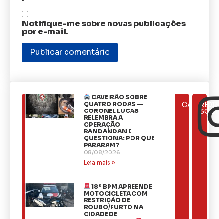
Notifique-me sobre novas publicações
por e-mail.
CAVEIRÃO SOBRE
ÚLTIMAS
QUATRO RODAS —
CATEGOR
REDE
NOTÍCIAS
CORONEL LUCAS
SOCI
RELEMBRA A
OPERAÇÃO
RANDANDAN E
QUESTIONA: POR QUE
PARARAM?
08/08/2026
Leia mais »
18º BPM APREENDE
MOTOCICLETA COM
RESTRIÇÃO DE
ROUBO/FURTO NA
CIDADE DE