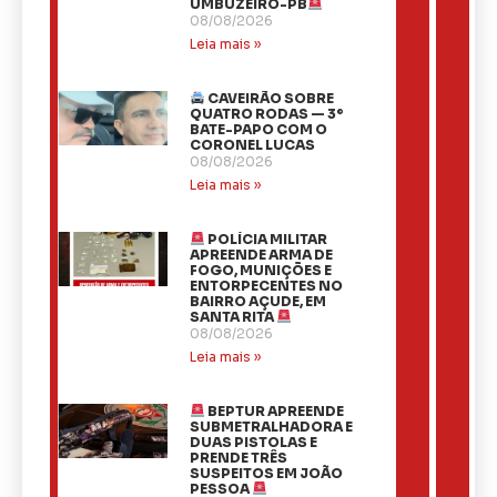
UMBUZEIRO-PB
08/08/2026
Leia mais »
CAVEIRÃO SOBRE
QUATRO RODAS — 3º
BATE-PAPO COM O
CORONEL LUCAS
08/08/2026
Leia mais »
POLÍCIA MILITAR
APREENDE ARMA DE
FOGO, MUNIÇÕES E
ENTORPECENTES NO
BAIRRO AÇUDE, EM
SANTA RITA
08/08/2026
Leia mais »
BEPTUR APREENDE
SUBMETRALHADORA E
DUAS PISTOLAS E
PRENDE TRÊS
SUSPEITOS EM JOÃO
PESSOA