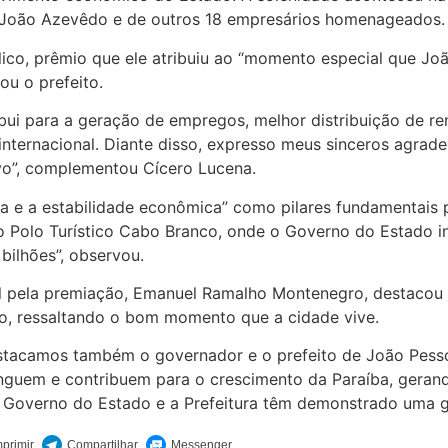
 João Azevêdo e de outros 18 empresários homenageados.
lico, prêmio que ele atribuiu ao “momento especial que Jo
ou o prefeito.
ribui para a geração de empregos, melhor distribuição de r
internacional. Diante disso, expresso meus sinceros agrad
tivo”, complementou Cícero Lucena.
a e a estabilidade econômica” como pilares fundamentais p
olo Turístico Cabo Branco, onde o Governo do Estado inv
bilhões”, observou.
ável pela premiação, Emanuel Ramalho Montenegro, destac
ado, ressaltando o bom momento que a cidade vive.
acamos também o governador e o prefeito de João Pessoa,
nguem e contribuem para o crescimento da Paraíba, gera
 Governo do Estado e a Prefeitura têm demonstrado uma ges