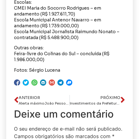
Escolas:
CMEI Maria do Socorro Rodrigues – em
andamento (R$ 1.927.611,70)
Escola Municipal Antenor Navarro – em
andamento (R$ 1.739.000,00)
Escola Municipal Jornalista Raimundo Nonato –
contratada (R$ 5.488.900,00)
Outras obras:
Feira-livre do Colinas do Sul – concluída (R$
1.986.000,00)
Fotos: Sérgio Lucena
ANTERIOR
PRÓXIMO
Alerta máximoJoão Pessoa registra 212,6 mm de chuvas em 24 horas, superando em 60% a média histórica para todo o mês de agosto
Investimentos da Prefeitura em obras de drenagem reduz pontos de alagamentos em dias de chuvas na Capital paraibana
Deixe um comentário
O seu endereço de e-mail não será publicado.
Campos obrigatórios são marcados com
*