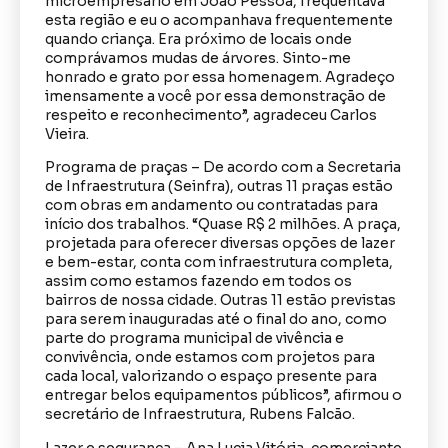
microempresário em João Pessoa, frequentava
esta região e eu o acompanhava frequentemente
quando criança. Era próximo de locais onde
comprávamos mudas de árvores. Sinto-me
honrado e grato por essa homenagem. Agradeço
imensamente a você por essa demonstração de
respeito e reconhecimento”, agradeceu Carlos
Vieira.
Programa de praças – De acordo com a Secretaria
de Infraestrutura (Seinfra), outras 11 praças estão
com obras em andamento ou contratadas para
início dos trabalhos. “Quase R$ 2 milhões. A praça,
projetada para oferecer diversas opções de lazer
e bem-estar, conta com infraestrutura completa,
assim como estamos fazendo em todos os
bairros de nossa cidade. Outras 11 estão previstas
para serem inauguradas até o final do ano, como
parte do programa municipal de vivência e
convivência, onde estamos com projetos para
cada local, valorizando o espaço presente para
entregar belos equipamentos públicos”, afirmou o
secretário de Infraestrutura, Rubens Falcão.
Lazer e segurança – Ana Lucia Vitória, comerciante