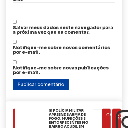
Salvar meus dados neste navegador para
a próxima vez que eu comentar.
Notifique-me sobre novos comentários
por e-mail.
Notifique-me sobre novas publicações
por e-mail.
🚨 POLÍCIA MILITAR
ÚLTIMAS
APREENDE ARMA DE
CATEGOR
REDE
NOTÍCIAS
FOGO, MUNIÇÕES E
SOCI
ENTORPECENTES NO
BAIRRO AÇUDE, EM