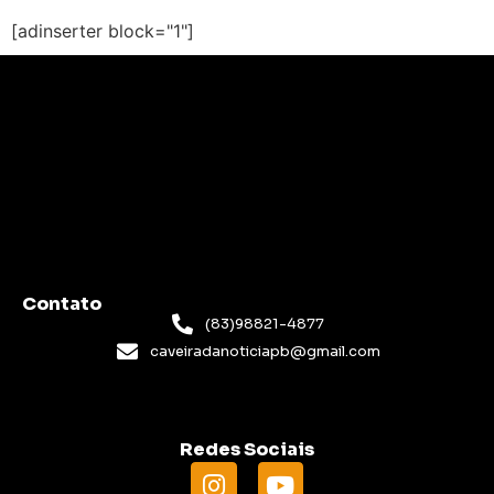
[adinserter block="1"]
Contato
(83)98821-4877
caveiradanoticiapb@gmail.com
Redes Sociais