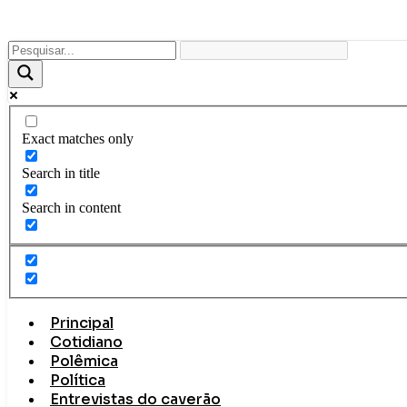
Ir
para
o
conteúdo
Exact matches only
Search in title
Search in content
Principal
Cotidiano
Polêmica
Política
Entrevistas do caverão