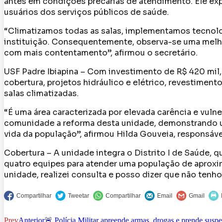
antes em condições precárias de atendimento. Ele exp
usuários dos serviços públicos de saúde.
“Climatizamos todas as salas, implementamos tecnolo
instituição. Consequentemente, observa-se uma melho
com mais contentamento”, afirmou o secretário.
USF Padre Ibiapina – Com investimento de R$ 420 mil
cobertura, projetos hidráulico e elétrico, revestiment
salas climatizadas.
“É uma área caracterizada por elevada carência e vuln
comunidade a reforma desta unidade, demonstrando 
vida da população”, afirmou Hilda Gouveia, responsável 
Cobertura – A unidade integra o Distrito I de Saúde, 
quatro equipes para atender uma população de aproxim
unidade, realizei consulta e posso dizer que não tenh
Prev
Anterior
🚨 Polícia Militar apreende armas, drogas e prende sus