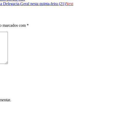
Delegacia-Geral nesta quinta-feira (21)
Next
ão marcados com
*
mentar.