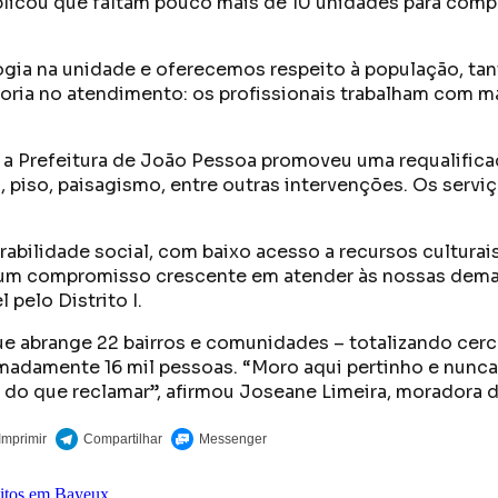
licou que faltam pouco mais de 10 unidades para compl
gia na unidade e oferecemos respeito à população, tan
ria no atendimento: os profissionais trabalham com ma
, a Prefeitura de João Pessoa promoveu uma requalific
o, piso, paisagismo, entre outras intervenções. Os serv
erabilidade social, com baixo acesso a recursos cultura
um compromisso crescente em atender às nossas dema
pelo Distrito I.
que abrange 22 bairros e comunidades – totalizando cer
adamente 16 mil pessoas. “Moro aqui pertinho e nunca v
o do que reclamar”, afirmou Joseane Limeira, moradora 
peitos em Bayeux