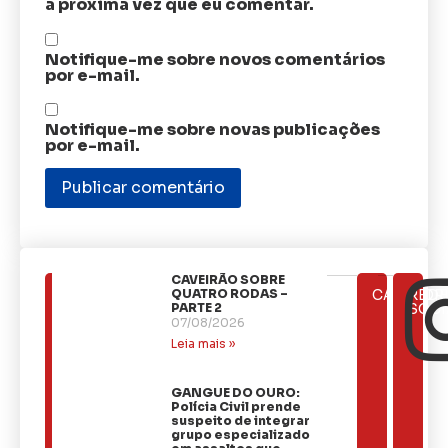
a próxima vez que eu comentar.
Notifique-me sobre novos comentários
por e-mail.
Notifique-me sobre novas publicações
por e-mail.
CAVEIRÃO SOBRE
ÚLTIMAS
QUATRO RODAS –
CATEGOR
REDE
NOTÍCIAS
PARTE 2
SOCI
07/08/2026
Leia mais »
GANGUE DO OURO:
Polícia Civil prende
suspeito de integrar
grupo especializado