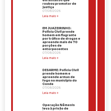
em assaltos que
roubou promotor de
justiça
07/08/2026
Leia mais »
EM JUAZEIRINHO:
Polícia Civil prende
homem em flagrante
por tráfico de drogas e
apreende mais de 70
porções de
entorpecentes
07/08/2026
Leia mais »
DESARME: Polícia Civil
prende homem e
apreende armas de
fogo no município do
Conde
07/08/2026
Leia mais »
Operação Nêmesis
leva à prisão de