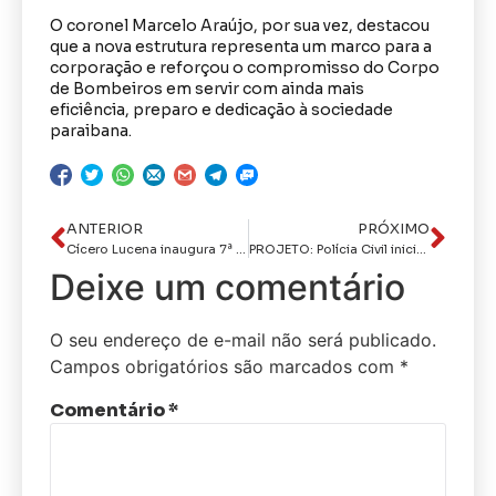
O coronel Marcelo Araújo, por sua vez, destacou
que a nova estrutura representa um marco para a
corporação e reforçou o compromisso do Corpo
de Bombeiros em servir com ainda mais
eficiência, preparo e dedicação à sociedade
paraibana.
ANTERIOR
PRÓXIMO
Cícero Lucena inaugura 7ª USF construída do zero e projeta cobertura 100% dos serviços básicos de saúde até o fim do ano
PROJETO: Polícia Civil inicia ações de enfrentamento à violência doméstica em canteiros de obras da Capital
Deixe um comentário
O seu endereço de e-mail não será publicado.
Campos obrigatórios são marcados com
*
Comentário
*