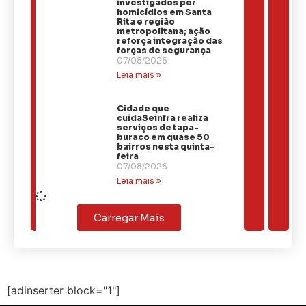
investigados por
homicídios em Santa
Rita e região
metropolitana; ação
reforça integração das
forças de segurança
07/08/2026
Leia mais »
Cidade que
cuidaSeinfra realiza
serviços de tapa-
buraco em quase 50
bairros nesta quinta-
feira
07/08/2026
Leia mais »
Carregar Mais
[adinserter block="1"]