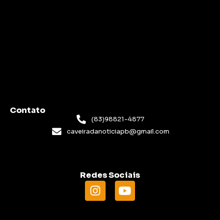
Contato
(83)98821-4877
caveiradanoticiapb@gmail.com
Redes Sociais