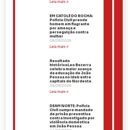
Leia mais »
EM CATOLÉ DO ROCHA:
Polícia Civil prende
homem em flagrante
por ameaça e
perseguição contra
mulher
06/08/2026
Leia mais »
Resultado
históricoLeo Bezerra
celebra maior avanço
da educação de João
Pessoa no Ideb entre
capitais do Nordeste
06/08/2026
Leia mais »
DEAM NORTE: Polícia
Civil cumpre mandado
de prisão preventiva
contra investigado por
violência doméstica
em João Pessoa