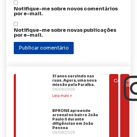
Notifique-me sobre novos comentários
por e-mail.
Notifique-me sobre novas publicações
por e-mail.
31 anos servindo nas
ÚLTIMAS
ruas. Agora, uma nova
CATEGOR
REDE
NOTÍCIAS
missão pela Paraíba.
SOCI
06/08/2026
Leia mais »
BPRONE apreende
arsenal no bairro João
Paulo II durante
diligências em João
Pessoa
06/08/2026