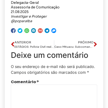
Delegacia-Geral
Assessoria de Comunicação
21.08.2025
Investigar e Proteger
@pcparaiba
ANTERIOR
PRÓXIMO
ESTÁGIOS: Polícia Civil realiza aula inaugural do programa de estágio supervisionado com 194 estudantes
Caso Mituacu: Subcomandante Geral da PM diz que mortos em confronto iriam promover uma carnificina.
Deixe um comentário
O seu endereço de e-mail não será publicado.
Campos obrigatórios são marcados com
*
Comentário
*