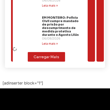
06/08/2026
Leia mais »
EM MONTEIRO: Polícia
Civil cumpre mandado
de prisão por
descumprimento de
medida protetiva
durante o Agosto Lilás
06/08/2026
Leia mais »
Carregar Mais
[adinserter block="1"]