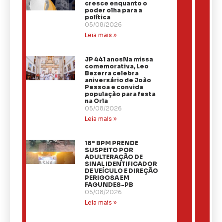
cresce enquanto o
poder olha para a
política
05/08/2026
Leia mais »
JP 441 anosNa missa
comemorativa, Leo
Bezerra celebra
aniversário de João
Pessoa e convida
população para festa
na Orla
05/08/2026
Leia mais »
18º BPM PRENDE
SUSPEITO POR
ADULTERAÇÃO DE
SINAL IDENTIFICADOR
DE VEÍCULO E DIREÇÃO
PERIGOSA EM
FAGUNDES-PB
05/08/2026
Leia mais »