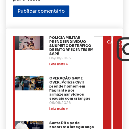
​POLÍCIA MILITAR
ÚLTIMAS
PRENDE INDIVÍDUO
CATEGOR
REDE
NOTÍCIAS
SUSPEITO DE TRÁFICO
SOCI
DE ENTORPECENTES EM
SAPÉ
06/08/2026
Leia mais »
OPERAÇÃO GAME
OVER: Polícia Civil
prende homem em
flagrante por
armazenar vídeos
sexuais com crianças
06/08/2026
Leia mais »
Santa Rita pede
socorro: a insegurança