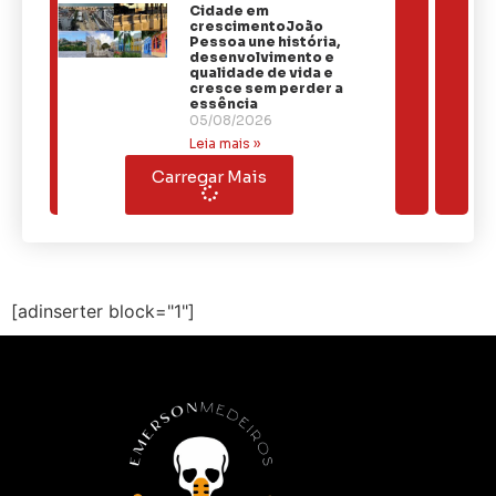
Cidade em
crescimentoJoão
Pessoa une história,
desenvolvimento e
qualidade de vida e
cresce sem perder a
essência
05/08/2026
Leia mais »
Carregar Mais
[adinserter block="1"]