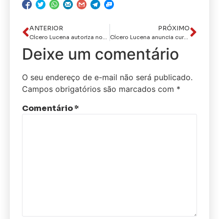
ANTERIOR
PRÓXIMO
Cícero Lucena autoriza novas obras para deixar os bairros do Miramar, Valentina e Seixas 100% pavimentados
Cícero Lucena anuncia cursinho para o Enem e 1º Restaurante Popular Universitário de João Pessoa
Deixe um comentário
O seu endereço de e-mail não será publicado.
Campos obrigatórios são marcados com
*
Comentário
*