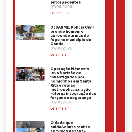
entorpecentes
07/08/2026
Leia mais »
DESARME: Polícia Civil
prende homem e
apreende armas de
fogo no município do
Conde
07/08/2026
Leia mais »
Operação Nêmesis
leva à prisão de
investigados por
homicídios em Santa
Rita e região
metropolitana; ação
reforça integração das
forças de segurança
07/08/2026
Leia mais »
Cidade que
cuidaSeinfra realiza
serviços de tapa-