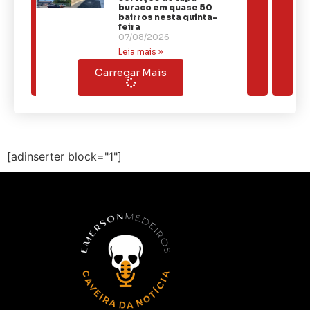
buraco em quase 50
bairros nesta quinta-
feira
07/08/2026
Leia mais »
Carregar Mais
[adinserter block="1"]