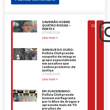
CAVEIRÃO SOBRE
ÚLTIMAS
QUATRO RODAS –
CATEGOR
REDE
NOTÍCIAS
PARTE 2
SOCI
07/08/2026
Leia mais »
GANGUE DO OURO:
Polícia Civil prende
suspeito de integrar
grupo especializado
em assaltos que
roubou promotor de
justiça
07/08/2026
Leia mais »
EM JUAZEIRINHO:
Polícia Civil prende
homem em flagrante
por tráfico de drogas e
apreende mais de 70
porções de