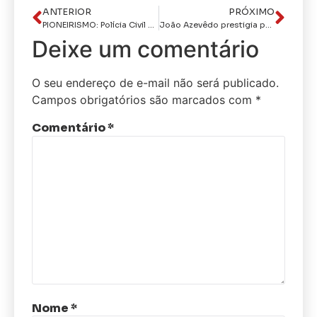
ANTERIOR
PRÓXIMO
PIONEIRISMO: Polícia Civil da Paraíba apresenta no Rio Grande do Sul ferramenta que aperfeiçoa investigação preliminar dos crimes de homicídio
João Azevêdo prestigia passagem de comando do 1º Grupamento de Engenharia e destaca parcerias com a instituição
Deixe um comentário
O seu endereço de e-mail não será publicado.
Campos obrigatórios são marcados com
*
Comentário
*
Nome
*