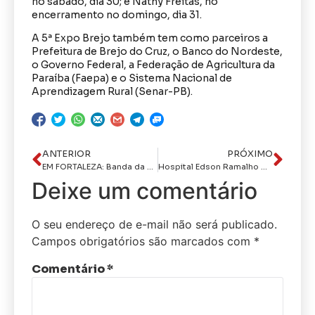
no sábado, dia 30; e Nathy Freitas, no
encerramento no domingo, dia 31.
A 5ª Expo Brejo também tem como parceiros a
Prefeitura de Brejo do Cruz, o Banco do Nordeste,
o Governo Federal, a Federação de Agricultura da
Paraíba (Faepa) e o Sistema Nacional de
Aprendizagem Rural (Senar-PB).
ANTERIOR
PRÓXIMO
EM FORTALEZA: Banda da PCPB é destaque no 4º Encontro Nacional de Tecnologia e Inteligência para Líderes e Gestores da Polícia Civil
Hospital Edson Ramalho moderniza fluxo de urgência com Fast Track e agiliza atendimento de pacientes
Deixe um comentário
O seu endereço de e-mail não será publicado.
Campos obrigatórios são marcados com
*
Comentário
*