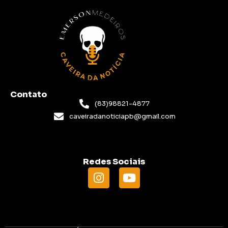
Contato
(83)98821-4877
caveiradanoticiapb@gmail.com
Redes Sociais