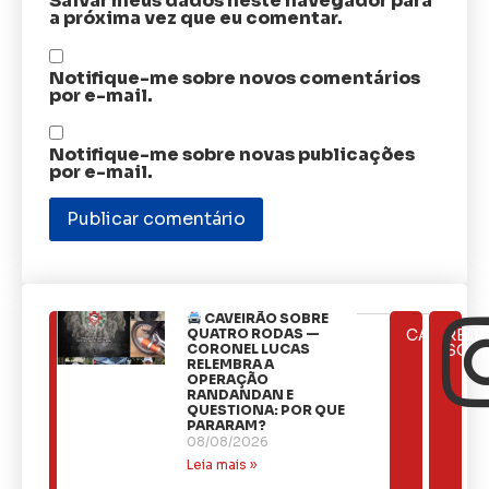
Salvar meus dados neste navegador para
a próxima vez que eu comentar.
Notifique-me sobre novos comentários
por e-mail.
Notifique-me sobre novas publicações
por e-mail.
CAVEIRÃO SOBRE
ÚLTIMAS
QUATRO RODAS —
CATEGOR
REDE
NOTÍCIAS
CORONEL LUCAS
SOCI
RELEMBRA A
OPERAÇÃO
RANDANDAN E
QUESTIONA: POR QUE
PARARAM?
08/08/2026
Leia mais »