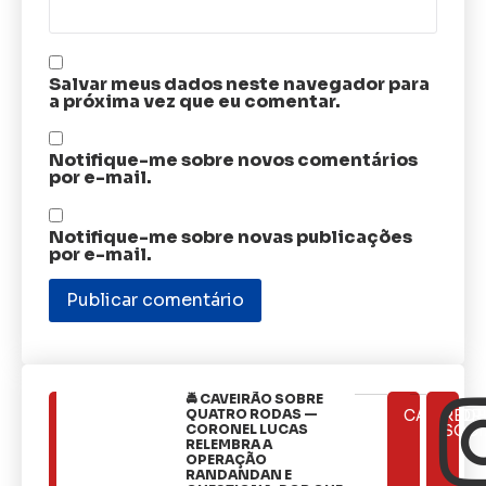
Salvar meus dados neste navegador para
a próxima vez que eu comentar.
Notifique-me sobre novos comentários
por e-mail.
Notifique-me sobre novas publicações
por e-mail.
🚔 CAVEIRÃO SOBRE
ÚLTIMAS
QUATRO RODAS —
CATEGOR
REDE
NOTÍCIAS
CORONEL LUCAS
SOCI
RELEMBRA A
OPERAÇÃO
RANDANDAN E