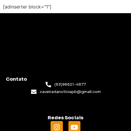
[adinserter block="1"]
Contato
(83)98821-4877
caveiradanoticiapb@gmail.com
Redes Sociais