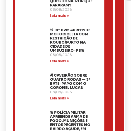
QUESTIONA: POR QUE
PARARAM?
08/08/2026
Leia mais »
🚨 18º BPM APREENDE
MOTOCICLETA COM
RESTRIÇÃO DE
ROUBO/FURTO NA
CIDADE DE
UMBUZEIRO-PB🚨
08/08/2026
Leia mais »
🚔 CAVEIRÃO SOBRE
QUATRO RODAS — 3º
BATE-PAPO COM O
CORONEL LUCAS
08/08/2026
Leia mais »
🚨 POLÍCIA MILITAR
APREENDE ARMA DE
FOGO, MUNIÇÕES E
ENTORPECENTES NO
BAIRRO AÇUDE, EM