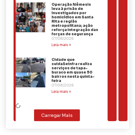
Operação Nêmesis
leva à prisão de
investigados por
homicídios em Santa
Rita e região
metropolitana; ação
reforça integração das
forças de segurança
07/08/2026
Leia mais »
Cidade que
cuidaSeinfra realiza
serviços de tapa-
buraco em quase 50
bairros nesta quinta-
feira
07/08/2026
Leia mais »
Carregar Mais