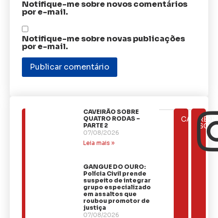
Notifique-me sobre novos comentários
por e-mail.
Notifique-me sobre novas publicações
por e-mail.
CAVEIRÃO SOBRE
ÚLTIMAS
QUATRO RODAS –
CATEGOR
REDE
NOTÍCIAS
PARTE 2
SOCI
07/08/2026
Leia mais »
GANGUE DO OURO:
Polícia Civil prende
suspeito de integrar
grupo especializado
em assaltos que
roubou promotor de
justiça
07/08/2026