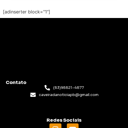
[adinserter block="1"]
Contato
(83)98821-4877
caveiradanoticiapb@gmail.com
Redes Sociais