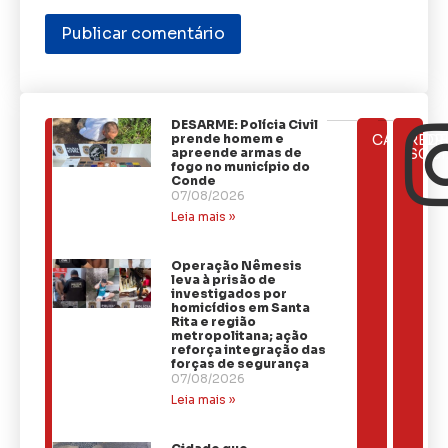
DESARME: Polícia Civil
ÚLTIMAS
prende homem e
CATEGOR
REDE
NOTÍCIAS
apreende armas de
SOCI
fogo no município do
Conde
07/08/2026
Leia mais »
Operação Nêmesis
leva à prisão de
investigados por
homicídios em Santa
Rita e região
metropolitana; ação
reforça integração das
forças de segurança
07/08/2026
Leia mais »