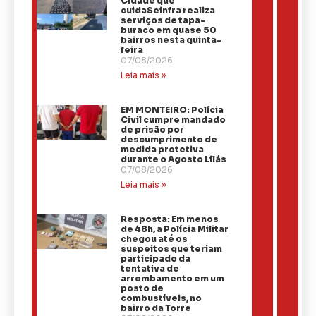
Cidade que
cuidaSeinfra realiza
serviços de tapa-
buraco em quase 50
bairros nesta quinta-
feira
07/08/2026
Leia mais »
EM MONTEIRO: Polícia
Civil cumpre mandado
de prisão por
descumprimento de
medida protetiva
durante o Agosto Lilás
07/08/2026
Leia mais »
Resposta: Em menos
de 48h, a Polícia Militar
chegou até os
suspeitos que teriam
participado da
tentativa de
arrombamento em um
posto de
combustíveis, no
bairro da Torre