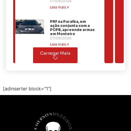
07/08/2026
Leia mais »
PRF na Paraíba, em
ação conjunta com a
PCPB, apreende armas
em Monteiro
07/08/2026
Leia mais »
Carregar Mais
[adinserter block="1"]