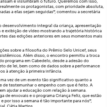
nalisam e vislumbram o futuro. Queremos com isso,
realmente os protagonistas, com prioridade absoluta,
inadas a elas sejam seguidas”, comentou a secretária
 desenvolvimento integral da criança, apresentação
 e exibição de vídeo mostrando a trajetória histórica
rtes das edições anteriores em seus momentos mais
ões sobre a filosofia do Prêmio Selo Unicef, seus
istêmicos. Além disso, o encontro permitiu a troca
 do programa em Cabedelo, desde a adesão do
eto de lei, bem como de dados sobre a performance
os à atenção à primeira infância.
uma vez de um evento tão significativo quanto a
e de testemunhar o empenho com que é feito. A
 em ajudar a educação com relação à semana.
a de enxovais e o programa Criança Feliz, que estão
e por isso a semana é tão importante para nós”,
al, Cátia Martins.