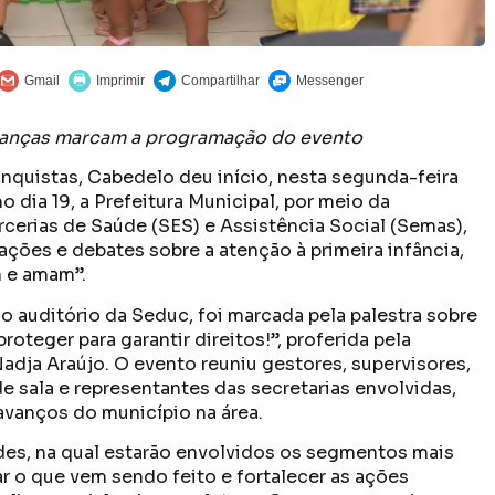
crianças marcam a programação do evento
quistas, Cabedelo deu início, nesta segunda-feira
o dia 19, a Prefeitura Municipal, por meio da
cerias de Saúde (SES) e Assistência Social (Semas),
ões e debates sobre a atenção à primeira infância,
 e amam”.
 no auditório da Seduc, foi marcada pela palestra sobre
roteger para garantir direitos!”, proferida pela
Nadja Araújo. O evento reuniu gestores, supervisores,
e sala e representantes das secretarias envolvidas,
vanços do município na área.
es, na qual estarão envolvidos os segmentos mais
ar o que vem sendo feito e fortalecer as ações