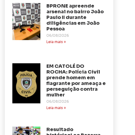
BPRONE apreende
arsenal no bairro João
Paulo II durante
diligências em João
Pessoa
06/08/2026
Leia mais »
EM CATOLÉ DO
ROCHA: Polícia Civil
prende homem em
flagrante por ameaça e
perseguição contra
mulher
06/08/2026
Leia mais »
Resultado