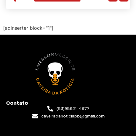
[adinserter block="1"]
Contato
(83)98821-4877
caveiradanoticiapb@gmail.com