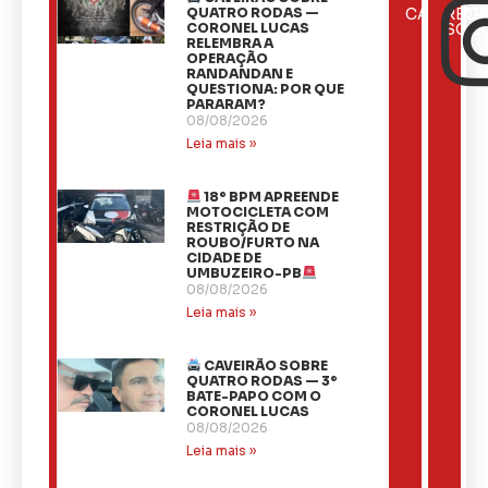
ÚLTIMAS
QUATRO RODAS —
CATEGOR
REDE
NOTÍCIAS
CORONEL LUCAS
SOCI
RELEMBRA A
OPERAÇÃO
RANDANDAN E
QUESTIONA: POR QUE
PARARAM?
08/08/2026
Leia mais »
18º BPM APREENDE
MOTOCICLETA COM
RESTRIÇÃO DE
ROUBO/FURTO NA
CIDADE DE
UMBUZEIRO-PB
08/08/2026
Leia mais »
CAVEIRÃO SOBRE
QUATRO RODAS — 3º
BATE-PAPO COM O
CORONEL LUCAS
08/08/2026
Leia mais »