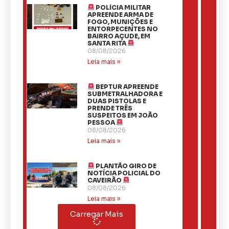
POLÍCIA MILITAR
APREENDE ARMA DE
FOGO, MUNIÇÕES E
ENTORPECENTES NO
BAIRRO AÇUDE, EM
SANTA RITA
08/08/2026
Leia mais »
BEPTUR APREENDE
SUBMETRALHADORA E
DUAS PISTOLAS E
PRENDE TRÊS
SUSPEITOS EM JOÃO
PESSOA
08/08/2026
Leia mais »
PLANTÃO GIRO DE
NOTÍCIA POLICIAL DO
CAVEIRÃO
08/08/2026
Leia mais »
Carregar Mais