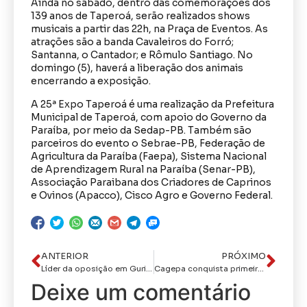
Ainda no sábado, dentro das comemorações dos
139 anos de Taperoá, serão realizados shows
musicais a partir das 22h, na Praça de Eventos. As
atrações são a banda Cavaleiros do Forró;
Santanna, o Cantador; e Rômulo Santiago. No
domingo (5), haverá a liberação dos animais
encerrando a exposição.
A 25ª Expo Taperoá é uma realização da Prefeitura
Municipal de Taperoá, com apoio do Governo da
Paraíba, por meio da Sedap-PB. Também são
parceiros do evento o Sebrae-PB, Federação de
Agricultura da Paraíba (Faepa), Sistema Nacional
de Aprendizagem Rural na Paraíba (Senar-PB),
Associação Paraibana dos Criadores de Caprinos
e Ovinos (Apacco), Cisco Agro e Governo Federal.
ANTERIOR
PRÓXIMO
Líder da oposição em Gurinhem anuncia apoio à pré-candidatura de Cícero Lucena
Cagepa conquista primeiro registro no INPI em coautoria com a UFPB
Deixe um comentário