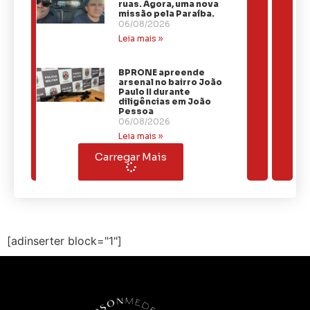
ruas. Agora, uma nova
missão pela Paraíba.
06/08/2026
Leia mais »
BPRONE apreende
arsenal no bairro João
Paulo II durante
diligências em João
Pessoa
06/08/2026
Leia mais »
Carregar Mais
[adinserter block="1"]