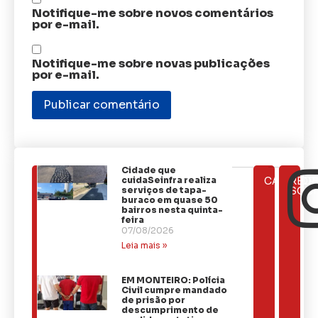
Notifique-me sobre novos comentários
por e-mail.
Notifique-me sobre novas publicações
por e-mail.
Cidade que
ÚLTIMAS
cuidaSeinfra realiza
CATEGOR
REDE
NOTÍCIAS
serviços de tapa-
SOCI
buraco em quase 50
bairros nesta quinta-
feira
07/08/2026
Leia mais »
EM MONTEIRO: Polícia
Civil cumpre mandado
de prisão por
descumprimento de