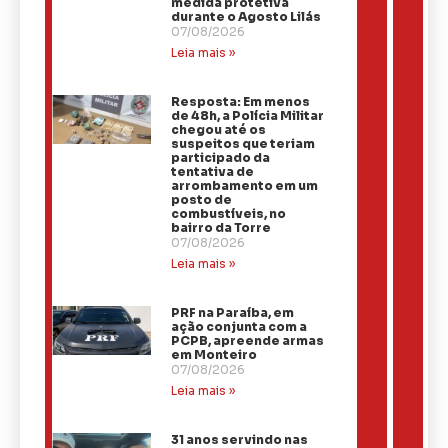
medida protetiva
durante o Agosto Lilás
07/08/2026
Leia mais »
Resposta: Em menos
de 48h, a Polícia Militar
chegou até os
suspeitos que teriam
participado da
tentativa de
arrombamento em um
posto de
combustíveis, no
bairro da Torre
07/08/2026
Leia mais »
PRF na Paraíba, em
ação conjunta com a
PCPB, apreende armas
em Monteiro
07/08/2026
Leia mais »
31 anos servindo nas