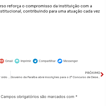
curso reforça o compromisso da instituição com a
nstitucional, contribuindo para uma atuação cada vez
PRÓXIMO
Polícia Militar apreende arma e motocicleta que podem ter sido usadas para cometer homicídio na grande JP
Governo da Paraíba abre inscrições para o 2º Concurso de Desenho e Poesia
Campos obrigatórios são marcados com
*