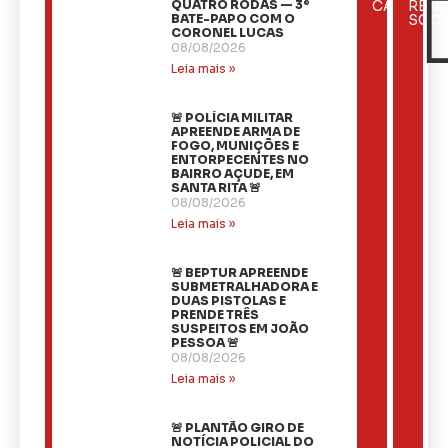
ÚLTIMAS
QUATRO RODAS — 3º
CATEGOR
REDE
NOTÍCIAS
BATE-PAPO COM O
SOCI
CORONEL LUCAS
08/08/2026
Leia mais »
🚨 POLÍCIA MILITAR
APREENDE ARMA DE
FOGO, MUNIÇÕES E
ENTORPECENTES NO
BAIRRO AÇUDE, EM
SANTA RITA 🚨
08/08/2026
Leia mais »
🚨 BEPTUR APREENDE
SUBMETRALHADORA E
DUAS PISTOLAS E
PRENDE TRÊS
SUSPEITOS EM JOÃO
PESSOA 🚨
08/08/2026
Leia mais »
🚨 PLANTÃO GIRO DE
NOTÍCIA POLICIAL DO