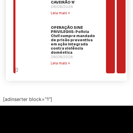
CAVEIRÃO 🚨
08/08/2026
Leia mais »
OPERAÇÃO SINE
PRIVILEGIIS: Polícia
Civil cumpre mandado
de prisão preventiva
em ação integrada
contra violência
doméstica
08/08/2026
Leia mais »
[adinserter block="1"]