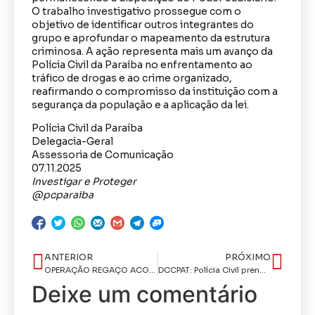
O trabalho investigativo prossegue com o
objetivo de identificar outros integrantes do
grupo e aprofundar o mapeamento da estrutura
criminosa. A ação representa mais um avanço da
Polícia Civil da Paraíba no enfrentamento ao
tráfico de drogas e ao crime organizado,
reafirmando o compromisso da instituição com a
segurança da população e a aplicação da lei.
Polícia Civil da Paraíba
Delegacia-Geral
Assessoria de Comunicação
07.11.2025
Investigar e Proteger
@pcparaiba
ANTERIOR
PRÓXIMO
OPERAÇÃO REGAÇO ACOLHEDOR: Polícia Civil realiza ação contra homicídios e tráfico em Santa Rita
DCCPAT: Polícia Civil prende em flagrante condômino que furtou apartamento de vizinho em João Pessoa
Deixe um comentário