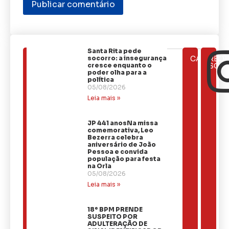
Santa Rita pede
ÚLTIMAS
socorro: a insegurança
CATEGOR
REDE
NOTÍCIAS
cresce enquanto o
SOCI
poder olha para a
política
05/08/2026
Leia mais »
JP 441 anosNa missa
comemorativa, Leo
Bezerra celebra
aniversário de João
Pessoa e convida
população para festa
na Orla
05/08/2026
Leia mais »
18º BPM PRENDE
SUSPEITO POR
ADULTERAÇÃO DE