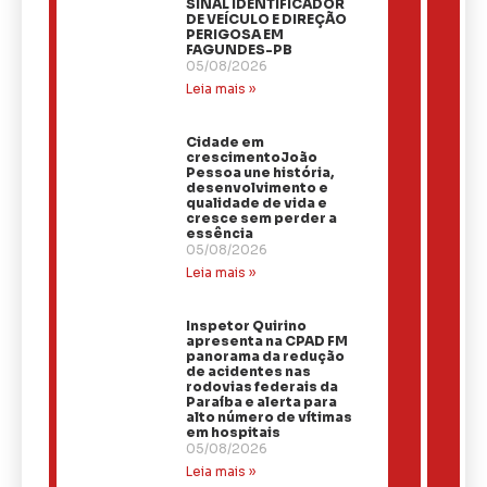
SINAL IDENTIFICADOR
DE VEÍCULO E DIREÇÃO
PERIGOSA EM
FAGUNDES-PB
05/08/2026
Leia mais »
Cidade em
crescimentoJoão
Pessoa une história,
desenvolvimento e
qualidade de vida e
cresce sem perder a
essência
05/08/2026
Leia mais »
Inspetor Quirino
apresenta na CPAD FM
panorama da redução
de acidentes nas
rodovias federais da
Paraíba e alerta para
alto número de vítimas
em hospitais
05/08/2026
Leia mais »