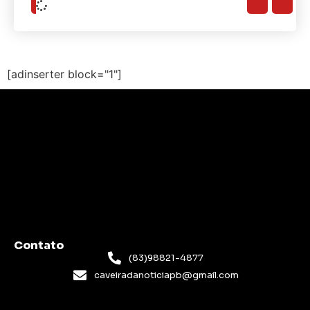
[adinserter block="1"]
Contato
(83)98821-4877
caveiradanoticiapb@gmail.com