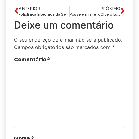
ANTERIOR
PRÓXIMO
Policlínica Integrada da Segurança Pública recebe tomógrafo de última geração e amplia serviços
Posse em janeiroCícero Lucena anuncia convocação de todos os aprovados no concurso da Educação
Deixe um comentário
O seu endereço de e-mail não será publicado.
Campos obrigatórios são marcados com
*
Comentário
*
Nome
*