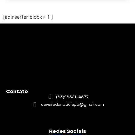
[adinserter block="1"]
Contato
(83)98821-4877
caveiradanoticiapb@gmail.com
Redes Sociais