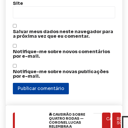
Site
Salvar meus dados neste navegador para
a próxima vez que eu comentar.
Notifique-me sobre novos comentários
por e-mail.
Notifique-me sobre novas publicações
por e-mail.
🚔 CAVEIRÃO SOBRE
ÚLTIMAS
QUATRO RODAS —
CATEGOR
REDE
NOTÍCIAS
CORONEL LUCAS
SOCI
RELEMBRA A