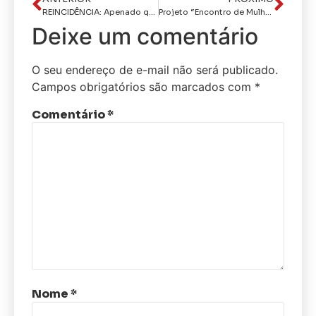
REINCIDÊNCIA: Apenado que usava tornozeleira eletrônica é preso com drogas e munições em CG
Projeto “Encontro de Mulheres do Agro” revela histórias de superação durante a 1ª Expoagro Serra de Teixeira
Deixe um comentário
O seu endereço de e-mail não será publicado.
Campos obrigatórios são marcados com
*
Comentário
*
Nome
*