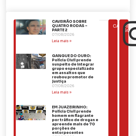
CAVEIRÃO SOBRE
ÚLTIMAS
QUATRO RODAS –
CATEGOR
REDE
NOTÍCIAS
PARTE 2
SOCI
07/08/2026
Leia mais »
GANGUE DO OURO:
Polícia Civil prende
suspeito de integrar
grupo especializado
em assaltos que
roubou promotor de
justiça
07/08/2026
Leia mais »
EM JUAZEIRINHO:
Polícia Civil prende
homem em flagrante
por tráfico de drogas e
apreende mais de 70
porções de
entorpecentes