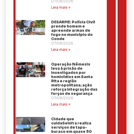
07/08/2026
Leia mais »
DESARME: Polícia Civil
prende homem e
apreende armas de
fogo no município do
Conde
07/08/2026
Leia mais »
Operação Nêmesis
leva à prisão de
investigados por
homicídios em Santa
Rita e região
metropolitana; ação
reforça integração das
forças de segurança
07/08/2026
Leia mais »
Cidade que
cuidaSeinfra realiza
serviços de tapa-
buraco em quase 50