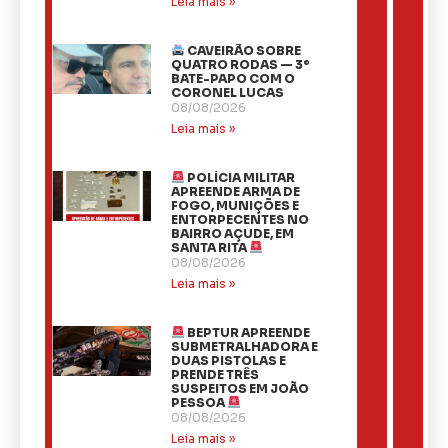
Leia mais »
CAVEIRÃO SOBRE
QUATRO RODAS — 3º
BATE-PAPO COM O
CORONEL LUCAS
08/08/2026
Leia mais »
POLÍCIA MILITAR
APREENDE ARMA DE
FOGO, MUNIÇÕES E
ENTORPECENTES NO
BAIRRO AÇUDE, EM
SANTA RITA
08/08/2026
Leia mais »
BEPTUR APREENDE
SUBMETRALHADORA E
DUAS PISTOLAS E
PRENDE TRÊS
SUSPEITOS EM JOÃO
PESSOA
08/08/2026
Leia mais »