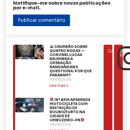
Notifique-me sobre novas publicações
por e-mail.
CAVEIRÃO SOBRE
ÚLTIMAS
QUATRO RODAS —
CATEGOR
REDE
NOTÍCIAS
CORONEL LUCAS
SOCI
RELEMBRA A
OPERAÇÃO
RANDANDAN E
QUESTIONA: POR QUE
PARARAM?
08/08/2026
Leia mais »
18º BPM APREENDE
MOTOCICLETA COM
RESTRIÇÃO DE
ROUBO/FURTO NA
CIDADE DE
UMBUZEIRO-PB
08/08/2026