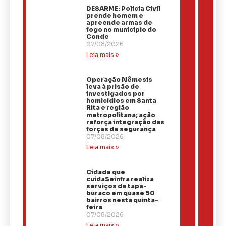
DESARME: Polícia Civil
prende homem e
apreende armas de
fogo no município do
Conde
07/08/2026
Leia mais »
Operação Nêmesis
leva à prisão de
investigados por
homicídios em Santa
Rita e região
metropolitana; ação
reforça integração das
forças de segurança
07/08/2026
Leia mais »
Cidade que
cuidaSeinfra realiza
serviços de tapa-
buraco em quase 50
bairros nesta quinta-
feira
07/08/2026
Leia mais »