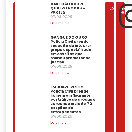
CAVEIRÃO SOBRE
ÚLTIMAS
QUATRO RODAS –
CATEGOR
REDE
NOTÍCIAS
PARTE 2
SOCI
07/08/2026
Leia mais »
GANGUE DO OURO:
Polícia Civil prende
suspeito de integrar
grupo especializado
em assaltos que
roubou promotor de
justiça
07/08/2026
Leia mais »
EM JUAZEIRINHO:
Polícia Civil prende
homem em flagrante
por tráfico de drogas e
apreende mais de 70
porções de
entorpecentes
07/08/2026
Leia mais »