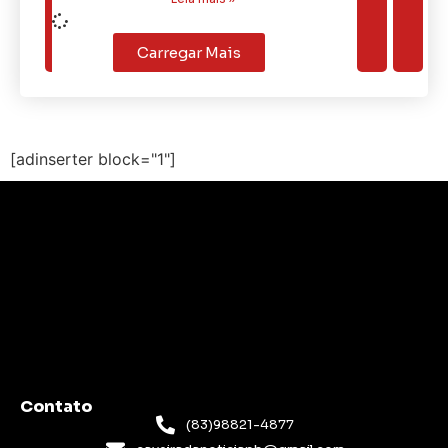
Carregar Mais
[adinserter block="1"]
Contato
(83)98821-4877