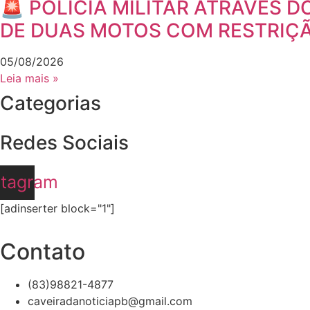
🚨 POLÍCIA MILITAR ATRAVÉS D
DE DUAS MOTOS COM RESTRIÇ
05/08/2026
Leia mais »
Categorias
Redes Sociais
stagram
[adinserter block="1"]
Contato
(83)98821-4877
caveiradanoticiapb@gmail.com