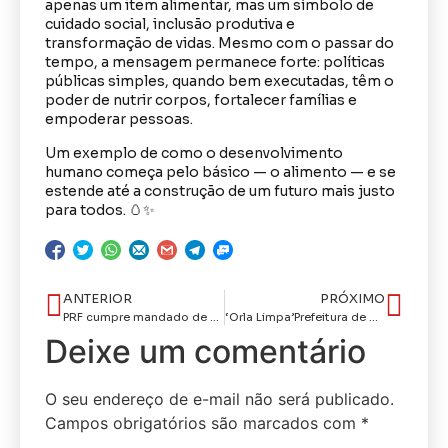
apenas um item alimentar, mas um símbolo de
cuidado social, inclusão produtiva e
transformação de vidas. Mesmo com o passar do
tempo, a mensagem permanece forte: políticas
públicas simples, quando bem executadas, têm o
poder de nutrir corpos, fortalecer famílias e
empoderar pessoas.
Um exemplo de como o desenvolvimento
humano começa pelo básico — o alimento — e se
estende até a construção de um futuro mais justo
para todos. 🥚✨
ANTERIOR
PRÓXIMO
PRF cumpre mandado de prisão por lesão corporal durante fiscalização em João Pessoa/PB
‘Orla Limpa’Prefeitura de João Pessoa intensifica fiscalização para coibir irregularidades em galerias pluviais e esgotos
Deixe um comentário
O seu endereço de e-mail não será publicado.
Campos obrigatórios são marcados com
*