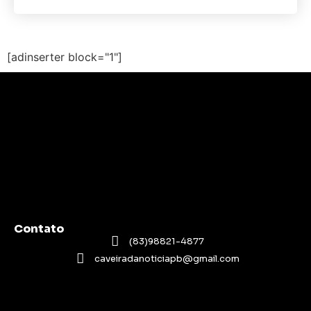
[adinserter block="1"]
Contato
(83)98821-4877
caveiradanoticiapb@gmail.com