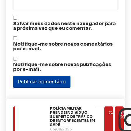
Salvar meus dados neste navegador para
a próxima vez que eu comentar.
Notifique-me sobre novos comentários
por e-mail.
Notifique-me sobre novas publicações
por e-mail.
​POLÍCIA MILITAR
ÚLTIMAS
PRENDE INDIVÍDUO
CATEGOR
REDE
NOTÍCIAS
SUSPEITO DE TRÁFICO
SOCI
DE ENTORPECENTES EM
SAPÉ
06/08/2026