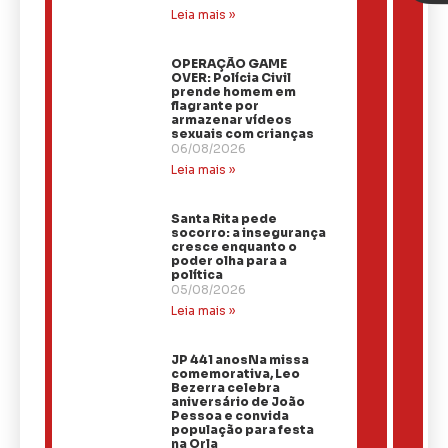
Leia mais »
OPERAÇÃO GAME
OVER: Polícia Civil
prende homem em
flagrante por
armazenar vídeos
sexuais com crianças
06/08/2026
Leia mais »
Santa Rita pede
socorro: a insegurança
cresce enquanto o
poder olha para a
política
05/08/2026
Leia mais »
JP 441 anosNa missa
comemorativa, Leo
Bezerra celebra
aniversário de João
Pessoa e convida
população para festa
na Orla