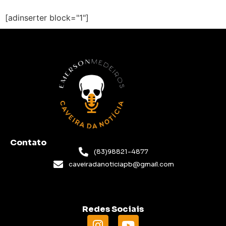
[adinserter block="1"]
Contato
(83)98821-4877
caveiradanoticiapb@gmail.com
Redes Sociais