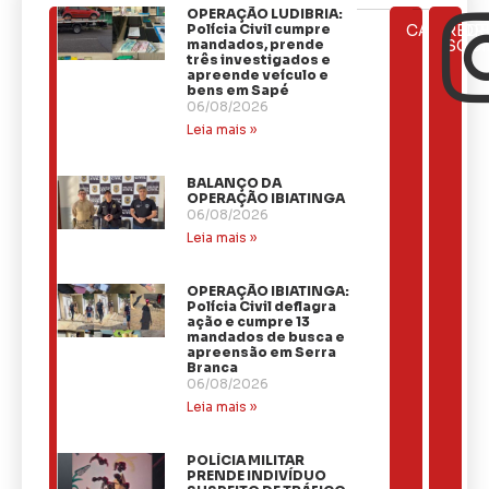
OPERAÇÃO LUDIBRIA:
ÚLTIMAS
Polícia Civil cumpre
CATEGOR
REDE
NOTÍCIAS
mandados, prende
SOCI
três investigados e
apreende veículo e
bens em Sapé
06/08/2026
Leia mais »
BALANÇO DA
OPERAÇÃO IBIATINGA
06/08/2026
Leia mais »
OPERAÇÃO IBIATINGA:
Polícia Civil deflagra
ação e cumpre 13
mandados de busca e
apreensão em Serra
Branca
06/08/2026
Leia mais »
​POLÍCIA MILITAR
PRENDE INDIVÍDUO