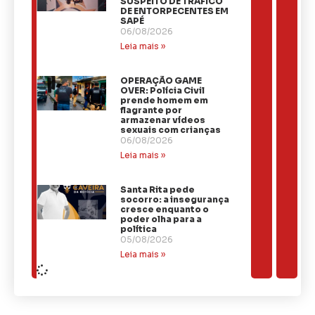
SUSPEITO DE TRÁFICO
DE ENTORPECENTES EM
SAPÉ
06/08/2026
Leia mais »
OPERAÇÃO GAME
OVER: Polícia Civil
prende homem em
flagrante por
armazenar vídeos
sexuais com crianças
06/08/2026
Leia mais »
Santa Rita pede
socorro: a insegurança
cresce enquanto o
poder olha para a
política
05/08/2026
Leia mais »