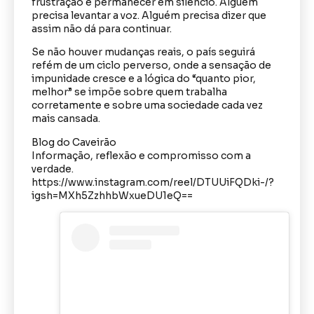
frustração e permanecer em silêncio. Alguém
precisa levantar a voz. Alguém precisa dizer que
assim não dá para continuar.
Se não houver mudanças reais, o país seguirá
refém de um ciclo perverso, onde a sensação de
impunidade cresce e a lógica do “quanto pior,
melhor” se impõe sobre quem trabalha
corretamente e sobre uma sociedade cada vez
mais cansada.
Blog do Caveirão
Informação, reflexão e compromisso com a
verdade.
https://www.instagram.com/reel/DTUUiFQDki-/?
igsh=MXh5ZzhhbWxueDU1eQ==