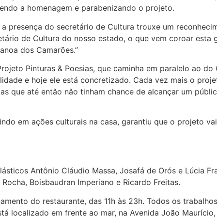
ecendo a homenagem e parabenizando o projeto.
 a presença do secretário de Cultura trouxe um reconhecime
ário de Cultura do nosso estado, o que vem coroar esta 
Canoa dos Camarões.”
rojeto Pinturas & Poesias, que caminha em paralelo ao do
ade e hoje ele está concretizado. Cada vez mais o projeto
etas que até então não tinham chance de alcançar um públi
indo em ações culturais na casa, garantiu que o projeto v
plásticos Antônio Cláudio Massa, Josafá de Orós e Lúcia F
a Rocha, Boisbaudran Imperiano e Ricardo Freitas.
namento do restaurante, das 11h às 23h. Todos os trabalho
tá localizado em frente ao mar, na Avenida João Maurício,