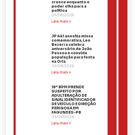
cresce enquanto o
poder olha para a
política
05/08/2026
Leia mais »
JP 441 anosNa missa
comemorativa, Leo
Bezerra celebra
aniversário de João
Pessoa e convida
população para festa
na Orla
05/08/2026
Leia mais »
18º BPM PRENDE
SUSPEITO POR
ADULTERAÇÃO DE
SINAL IDENTIFICADOR
DE VEÍCULO E DIREÇÃO
PERIGOSA EM
FAGUNDES-PB
05/08/2026
Leia mais »