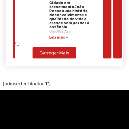
Cidade em
crescimentoJoão
Pessoa une história,
desenvolvimento e
qualidade de vida e
cresce sem perder a
essência
05/08/2026
Leia mais »
Carregar Mais
[adinserter block="1"]