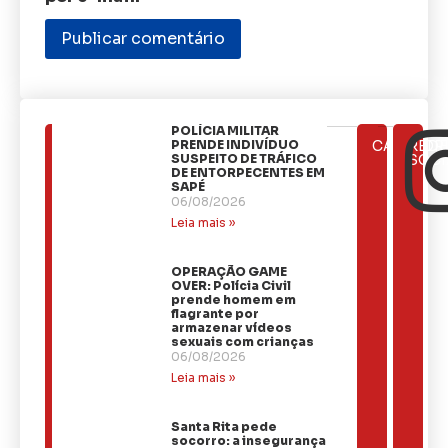
​POLÍCIA MILITAR
ÚLTIMAS
PRENDE INDIVÍDUO
CATEGOR
REDE
NOTÍCIAS
SUSPEITO DE TRÁFICO
SOCI
DE ENTORPECENTES EM
SAPÉ
06/08/2026
Leia mais »
OPERAÇÃO GAME
OVER: Polícia Civil
prende homem em
flagrante por
armazenar vídeos
sexuais com crianças
06/08/2026
Leia mais »
Santa Rita pede
socorro: a insegurança