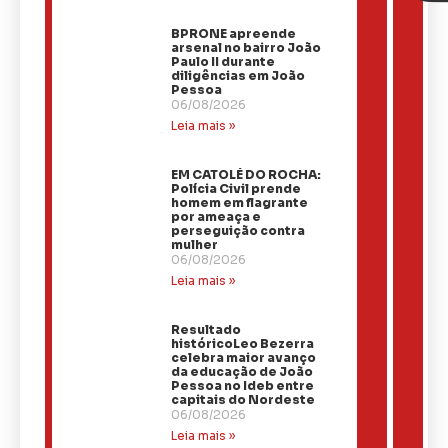
BPRONE apreende
arsenal no bairro João
Paulo II durante
diligências em João
Pessoa
06/08/2026
Leia mais »
EM CATOLÉ DO ROCHA:
Polícia Civil prende
homem em flagrante
por ameaça e
perseguição contra
mulher
06/08/2026
Leia mais »
Resultado
históricoLeo Bezerra
celebra maior avanço
da educação de João
Pessoa no Ideb entre
capitais do Nordeste
06/08/2026
Leia mais »