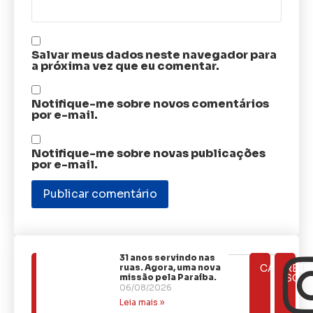
Salvar meus dados neste navegador para
a próxima vez que eu comentar.
Notifique-me sobre novos comentários
por e-mail.
Notifique-me sobre novas publicações
por e-mail.
31 anos servindo nas
ÚLTIMAS
ruas. Agora, uma nova
CATEGOR
REDE
NOTÍCIAS
missão pela Paraíba.
SOCI
06/08/2026
Leia mais »