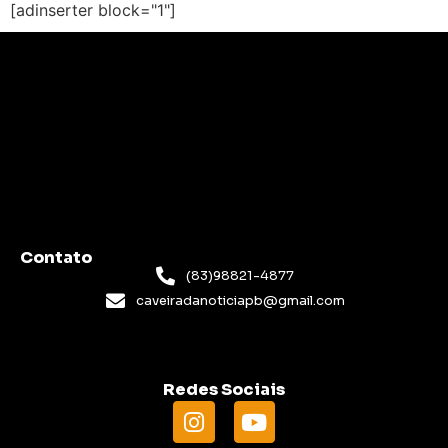
[adinserter block="1"]
Contato
(83)98821-4877
caveiradanoticiapb@gmail.com
Redes Sociais