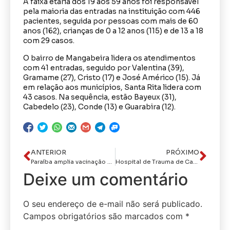
A faixa etária dos 19 aos 59 anos foi responsável
pela maioria das entradas na instituição com 446
pacientes, seguida por pessoas com mais de 60
anos (162), crianças de 0 a 12 anos (115) e de 13 a 18
com 29 casos.
O bairro de Mangabeira lidera os atendimentos
com 41 entradas, seguido por Valentina (39),
Gramame (27), Cristo (17) e José Américo (15). Já
em relação aos municípios, Santa Rita lidera com
43 casos. Na sequência, estão Bayeux (31),
Cabedelo (23), Conde (13) e Guarabira (12).
ANTERIOR
PRÓXIMO
Paraíba amplia vacinação contra a dengue para profissionais da Atenção Primária e promove “Dia D” de multivacinação
Hospital de Trauma de Campina Grande realiza 470 atendimentos no fim de semana
Deixe um comentário
O seu endereço de e-mail não será publicado.
Campos obrigatórios são marcados com
*